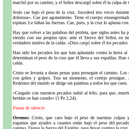
marchó por su camino, y el Señor descargó sobre él la culpa de t
Jesús cae bajo el peso de la cruz. Sucederá tres veces durant
dolorosa». Cae por agotamiento. Tiene el cuerpo ensangrentado
espinas. Le faltan las fuerzas. Cae, pues, y la cruz lo aplasta con 
Hay que volver a las palabras del profeta, que siglos antes ha pr
viendo con sus propios ojos: ante el Siervo del Señor, en tie
verdadero motivo de la caída:
«Dios cargó sobre él los pecados
Han sido los pecados los que han aplastado contra la tierra a
determinan el peso de la cruz que él lleva a sus espaldas. Han
caída.
Cristo se levanta a duras penas para proseguir el camino. Los s
con gritos y golpes. Tras un momento, el cortejo prosigue. 
Redentor del mundo se dirige sin palabras a todos los que caen.
«Cargado con nuestros pecados subió al leño, para que, muerto
heridas os han curado» (1 Pe 2,24).
Pausa de silencio
Oremos:
Cristo, que caes bajo el peso de nuestras culpas y t
rogamos que ayudes a cuantos están bajo el peso del pecado
camino. Danos la fuerza del Espíritu, para llevar contigo la cruz