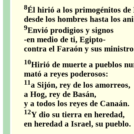
8
Él hirió a los primogénitos de
desde los hombres hasta los an
9
Envió prodigios y signos
-en medio de ti, Egipto-
contra el Faraón y sus ministro
10
Hirió de muerte a pueblos n
mató a reyes poderosos:
11
a Sijón, rey de los amorreos,
a Hog, rey de Basán,
y a todos los reyes de Canaán.
12
Y dio su tierra en heredad,
en heredad a Israel, su pueblo.