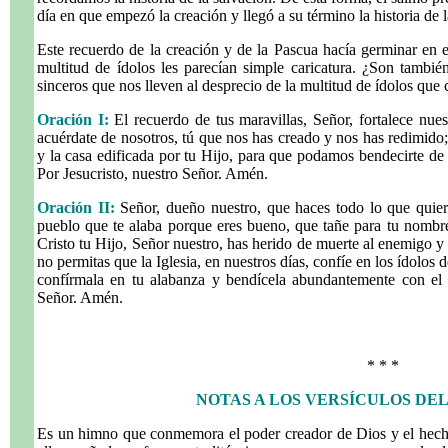
día en que empezó la creación y llegó a su término la historia de l
Este recuerdo de la creación y de la Pascua hacía germinar en el
multitud de ídolos les parecían simple caricatura. ¿Son tambi
sinceros que nos lleven al desprecio de la multitud de ídolos qu
Oración I:
El recuerdo de tus maravillas, Señor, fortalece nues
acuérdate de nosotros, tú que nos has creado y nos has redimido
y la casa edificada por tu Hijo, para que podamos bendecirte d
Por Jesucristo, nuestro Señor. Amén.
Oración II:
Señor, dueño nuestro, que haces todo lo que quieres
pueblo que te alaba porque eres bueno, que tañe para tu nombre
Cristo tu Hijo, Señor nuestro, has herido de muerte al enemigo y
no permitas que la Iglesia, en nuestros días, confíe en los ídol
confírmala en tu alabanza y bendícela abundantemente con el p
Señor. Amén.
* * *
NOTAS A LOS VERSÍCULOS DEL S
Es un himno que conmemora el poder creador de Dios y el hecho