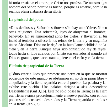
historia cristiana: el amor que Cristo nos profesa. De nuestro ag
nombre del Señor, porque es bueno, porque es amable, porque no
seamos plena alabanza de su gloria.
La plenitud del poder
«Dios de dioses y Señor de señores» sólo hay uno: Yahvé. No c
otras religiones. Esta soberanía, lejos de ahuyentar al hombre
benévolo. En su generosidad abrió los cielos, y llovieron al Jus
incitó al tentador a ofrecerle los reinos de la tierra y su magnific
único Absoluto. Dios no le dejó en la humillante debilidad de la 
cielo y en la tierra. Aunque haya sido constituido rey de reyes
todos hacia sí. Los atraídos por Cristo son enviados al mundo en
Dios es grande, que hace cuanto quiere en el cielo y en la tierra.
El título de propiedad de la Tierra
¿Cómo creer a Dios que promete una tierra en la que se mostra
poderosos de este mundo se obstinaron en no dejar pasar libre 
aniquilados, y la tierra repartida entre el pueblo. La palabra y l
exhibe este pueblo. Una palabra dirigida a «la» descendenc
Descendiente (Gal 3,16). Éste no sólo posee la Tierra; es la Tie
esa Tierra avanza procesionalmente el nuevo pueblo, con el nom
poderes tiránicos serán destruidos y la Tierra repartida entre los
en la frente (Ap 7,3).