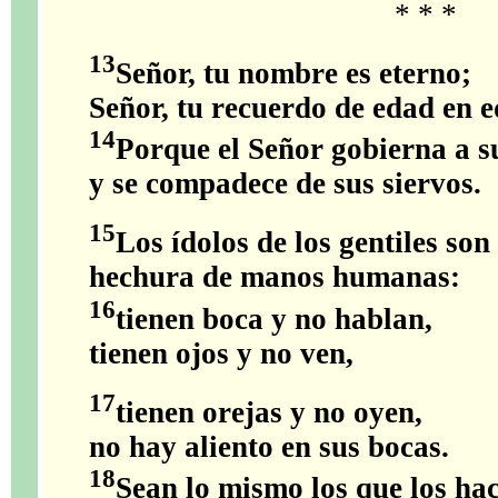
* * *
13
Señor, tu nombre es eterno;
Señor, tu recuerdo de edad en e
14
Porque el Señor gobierna a s
y se compadece de sus siervos.
15
Los ídolos de los gentiles son
hechura de manos humanas:
16
tienen boca y no hablan,
tienen ojos y no ven,
17
tienen orejas y no oyen,
no hay aliento en sus bocas.
18
Sean lo mismo los que los ha