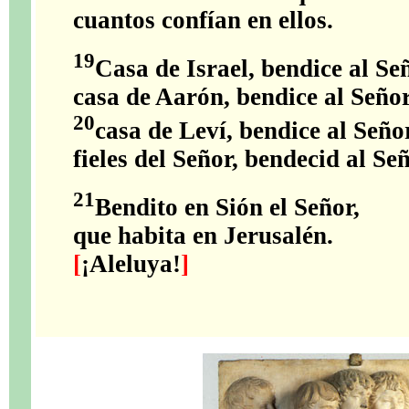
cuantos confían en ellos.
19
Casa de Israel, bendice al Se
casa de Aarón, bendice al Seño
20
casa de Leví, bendice al Seño
fieles del Señor, bendecid al Señ
21
Bendito en Sión el Señor,
que habita en Jerusalén.
[
¡Aleluya!
]