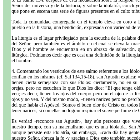
Señor del universo y de la historia, y sobre la idolatría, concluy
que pone en escena una serie de figuras presentes en el culto trib
.
Toda la comunidad congregada en el templo eleva en coro a Di
pueblo en la historia, una bendición, expresada con variedad de v
La liturgia es el lugar privilegiado para la escucha de la palabra 
del Señor, pero también es el ámbito en el cual se eleva la ora
Dios y el hombre se encuentran en un abrazo de salvación, q
litúrgica. Podríamos decir que es casi una definición de la liturgi
el hombre.
4. Comentando los versículos de este salmo referentes a los ídolo
confían en los mismos (cf. Sal 134,15-18), san Agustín explica:
tienen cierta semejanza con sus ídolos: ciertamente, no en su
orejas, pero no escuchan lo que Dios les dice: "El que tenga oíd
ven; es decir, tienen los ojos del cuerpo pero no el ojo de la f
ojos y no ven. Y del mismo modo, «tienen narices pero no percibe
del que habla el Apóstol: Somos el buen olor de Cristo en todos l
tener narices, si con ellas no logran respirar el suave perfume de 
Es verdad -reconoce san Agustín-, hay aún personas que viven
nuestro tiempo, con su materialismo, que es una idolatría. San 
aunque persiste esta idolatría, sin embargo, «cada día hay gent
nuestro Señor, abraza la fe -y gracias a Dios esto también suced