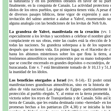
la naturaleza y en los portentos obrados en favor de su pueb
finalmente, en la conquista de Canaán. La actividad protectora 
ídolos de los otros pueblos, que ni siquiera tienen vida. A pesar
de diversos pasajes bíblicos, tiene vigor de expresión y aun
invitación del salmo anterior a alabar a Yahvé, enumerando su
alguna analogía con las bendiciones de los levitas de Neh 9,4s.
La grandeza de Yahvé, manifestada en la creación
(vv. 1-
especialmente a los levitas y sacerdotes a celebrar el nombre gl
complaciente en sus obras, entre las cuales está la elección de
todas las naciones. Su grandeza sobrepasa a la de los supuest
después que no tienen vida. En primer lugar, es el Hacedor de ci
hasta los abismos misteriosos sobre los que flota la tierra,
fenómenos atmosféricos son promovidos por su mano todopoderosa
que se concibe encerrado en grandes depósitos o escondrijos, de l
huracanada. Este v. 7 está literalmente tomado de Jr 10,13 y 51
la inanidad de los ídolos.
Los beneficios otorgados a Israel
(vv. 8-14).- El poder omn
manifestaciones grandiosas atmosféricas, sino en la historia de 
años de vida nacional. Las plagas de Egipto -particularmente 
protección al pueblo elegido. Y, al entrar en la tierra prometid
victoria sobre los reyes de Transjordania y de Canaán. Sólo así lo
tierra de Canaán, que les estaba destinada como «heredad» en los
promesas hechas a los patriarcas (Dt 4,38) y se iniciaba la his