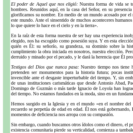
El poder de Aquel que nos eligió:
Nuestra forma de vida se to
hombres. Reunidos aquí, en la casa del Señor, en su presencia l
glorificamos su nombre. En medio de un mundo acosado por el 
este mundo. Ante el sinsentido de muchos aconteceres humanos 
lo que quiere lo hace en el cielo y en la tierra».
En la raíz de esta forma nuestra de ser hay una experiencia inob
elegido, nos ha escogido como posesión suya. Y en esta elecci
quién es Él: su señorío, su grandeza, su dominio sobre la his
cumplimiento la obra iniciada en nosotros, nuestra elección. Per
derruido y minado por el pecado, y le dará la herencia que Él pr
Testigos del Dios que nunca pasa:
Nuestro tiempo nos tiene h
pretenden ser monumentos para la historia futura; pocas inst
invencible ante el desgaste imperturbable del tiempo. Y, sin emb
de unas instituciones carismáticas que desde Antonio Abad, P
Domingo de Guzmán o más tarde Ignacio de Loyola han lograd
del tiempo. No estamos fundados en la moda, sino en un fundame
Hemos surgido en la Iglesia y en el mundo «en el nombre del 
recuerdo se perpetúa de edad en edad. Él nos está gobernando, É
momentos de deficiencia nos arropa con su compasión.
Sin embargo, cuando buscamos otros ídolos como el dinero, el prest
existencia comunitaria pierde su verticalidad, comienza a tamba