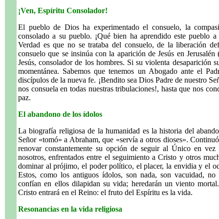
¡Ven, Espíritu Consolador!
El pueblo de Dios ha experimentado el consuelo, la compasi
consolado a su pueblo. ¡Qué bien ha aprendido este pueblo a 
Verdad es que no se trataba del consuelo, de la liberación defi
consuelo que se insinúa con la aparición de Jesús en Jerusalén 
Jesús, consolador de los hombres. Si su violenta desaparición 
momentánea. Sabemos que tenemos un Abogado ante el Padre,
discípulos de la nueva fe. ¡Bendito sea Dios Padre de nuestro Se
nos consuela en todas nuestras tribulaciones!, hasta que nos cond
paz.
El abandono de los ídolos
La biografía religiosa de la humanidad es la historia del aband
Señor «tomó» a Abraham, que «servía a otros dioses». Continuó a 
renovar constantemente su opción de seguir al Único en vez 
nosotros, enfrentados entre el seguimiento a Cristo y otros much
dominar al prójimo, el poder político, el placer, la envidia y el o
Estos, como los antiguos ídolos, son nada, son vacuidad, no 
confían en ellos dilapidan su vida; heredarán un viento morta
Cristo entrará en el Reino: el fruto del Espíritu es la vida.
Resonancias en la vida religiosa