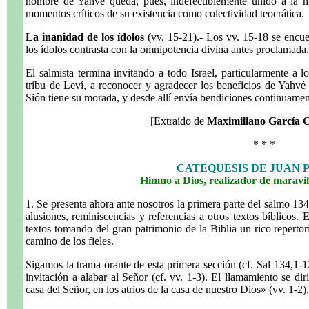
nombre de Yahvé queda, pues, indefectiblemente unido a la hi
momentos críticos de su existencia como colectividad teocrática.
La inanidad de los ídolos
(vv. 15-21).- Los vv. 15-18 se encu
los ídolos contrasta con la omnipotencia divina antes proclamada.
El salmista termina invitando a todo Israel, particularmente a lo
tribu de Leví, a reconocer y agradecer los beneficios de Yahvé
Sión tiene su morada, y desde allí envía bendiciones continuamen
[Extraído de
Maximiliano García 
* * *
CATEQUESIS DE JUAN P
Himno a Dios, realizador de maravi
1. Se presenta ahora ante nosotros la primera parte del salmo 134,
alusiones, reminiscencias y referencias a otros textos bíblicos.
textos tomando del gran patrimonio de la Biblia un rico repertor
camino de los fieles.
Sigamos la trama orante de esta primera sección (cf. Sal 134,1-
invitación a alabar al Señor (cf. vv. 1-3). El llamamiento se dir
casa del Señor, en los atrios de la casa de nuestro Dios» (vv. 1-2).