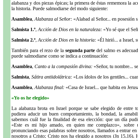
alabanza y dos piezas épicas; la primera de éstas rememora la ac
la historia. Puede salmodiarse del modo siguiente:
Asamblea
,
Alabanza al Señor:
«Alabad al Señor... en posesión s
Salmista 1.º
,
Acción de Dios en la naturaleza:
«Yo sé que el Señor
Salmista 2.º
,
Acción de Dios en la historia:
«Él hirió... a Israel,
También para el rezo de la
segunda parte
del salmo es adecuad
puede salmodiarse como se indica a continuación:
Asamblea
,
Canto a la compasión divina:
«Señor, tu nombre... s
Salmista
,
Sátira antiidolátrica:
«Los ídolos de los gentiles... cua
Asamblea
,
Alabanza final:
«Casa de Israel... que habita en Jerus
«Yo os he elegido»
La alabanza brota en Israel porque se sabe elegido de entre t
pudiera aducir un buen comportamiento, la bondad, la amabili
sabemos cuál fue la finalidad de esa elección: que un día pudi
«Este es mi hijo amado, en quien me complazco», sobre u
pronunciando esas palabras sobre nosotros, llamados a entrar en
nosotros a Cristo; Cristo nos ha elegido a nosotros (Jn 15,16)