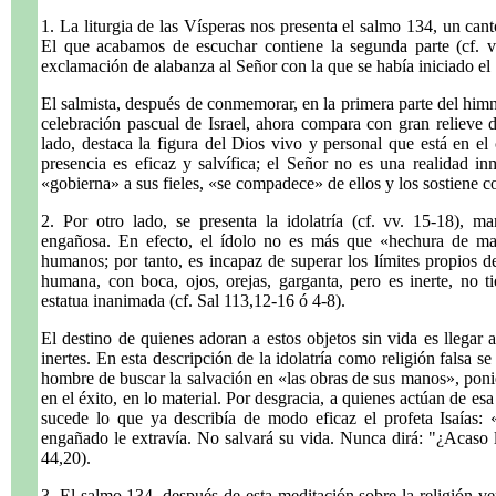
1. La liturgia de las Vísperas nos presenta el salmo 134, un cant
El que acabamos de escuchar contiene la segunda parte (cf. vv
exclamación de alabanza al Señor con la que se había iniciado el
El salmista, después de conmemorar, en la primera parte del himn
celebración pascual de Israel, ahora compara con gran relieve d
lado, destaca la figura del Dios vivo y personal que está en el 
presencia es eficaz y salvífica; el Señor no es una realidad i
«gobierna» a sus fieles, «se compadece» de ellos y los sostiene c
2. Por otro lado, se presenta la idolatría (cf. vv. 15-18), m
engañosa. En efecto, el ídolo no es más que «hechura de m
humanos; por tanto, es incapaz de superar los límites propios de
humana, con boca, ojos, orejas, garganta, pero es inerte, no 
estatua inanimada (cf. Sal 113,12-16 ó 4-8).
El destino de quienes adoran a estos objetos sin vida es llegar a 
inertes. En esta descripción de la idolatría como religión falsa se
hombre de buscar la salvación en «las obras de sus manos», ponie
en el éxito, en lo material. Por desgracia, a quienes actúan de esa
sucede lo que ya describía de modo eficaz el profeta Isaías:
engañado le extravía. No salvará su vida. Nunca dirá: "¿Acaso
44,20).
3. El salmo 134, después de esta meditación sobre la religión verd