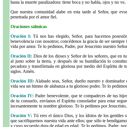
hasta la muerte paralizadora: tiene boca y no habla, ojos y no ve,
Que nuestra comunidad alabe en esta tarde al Señor, que evoq
penetrada por el amor fiel.
Oraciones sálmicas
Oración I:
Tú nos has elegido, Señor, para hacernos posesión
benevolencia con nosotros; concédenos la gracia de ser siempre f
vida por amor. Te lo pedimos, Padre, por Jesucristo nuestro Seño
Oración II:
Dios de los dioses y Señor de los señores, que en tu 
al justo sobre la tierra, y después de su humillación lo constitui
pecadora y transfórmala en gloriosa por medio del Espíritu de tu
siglos. Amén.
Oración III:
Alabado seas, Señor, dueño nuestro y dominador de 
vida sea un himno de alabanza a tu glorioso poder. Te lo pedimos
Oración IV:
Padre benevolente, que te compadeces de tus hijos
de tu consuelo, envíanos el Espíritu consolador para estar segur
incesantemente tu nombre glorioso. Te lo pedimos por Jesucristo
Oración V:
Tú eres el único Dios, y los ídolos de los gentile
que sacrifiquemos nuestra vida ante ellos; que sólo te bendigamo
y cuyo recuerdo dura de edad en edad. Te lo pedimos, Padre, por