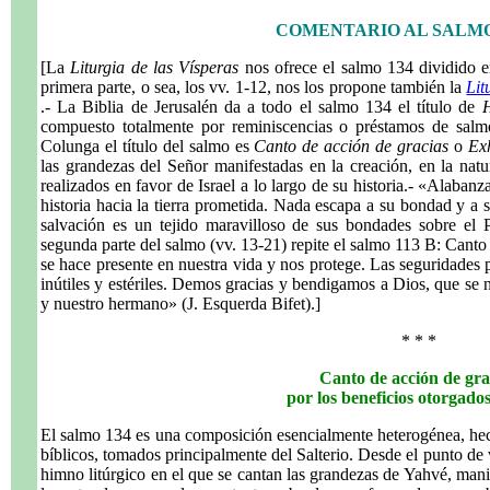
COMENTARIO AL SALMO 1
[La
Liturgia de las Vísperas
nos ofrece el salmo 134 dividido e
primera parte, o sea, los vv. 1-12, nos los propone también la
Lit
.- La Biblia de Jerusalén da a todo el salmo 134 el título de
compuesto totalmente por reminiscencias o préstamos de salmo
Colunga el título del salmo es
Canto de acción de gracias
o
Ex
las grandezas del Señor manifestadas en la creación, en la natu
realizados en favor de Israel a lo largo de su historia.- «Alaban
historia hacia la tierra prometida. Nada escapa a su bondad y a 
salvación es un tejido maravilloso de sus bondades sobre el P
segunda parte del salmo (vv. 13-21) repite el salmo 113 B: Canto
se hace presente en nuestra vida y nos protege. Las seguridades 
inútiles y estériles. Demos gracias y bendigamos a Dios, que se n
y nuestro hermano» (J. Esquerda Bifet).]
* * *
Canto de acción de gra
por los beneficios otorgados
El salmo 134 es una composición esencialmente heterogénea, hech
bíblicos, tomados principalmente del Salterio. Desde el punto de
himno litúrgico en el que se cantan las grandezas de Yahvé, mani