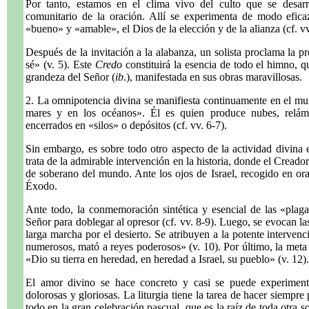
Por tanto, estamos en el clima vivo del culto que se desarro
comunitario de la oración. Allí se experimenta de modo efica
«bueno» y «amable», el Dios de la elección y de la alianza (cf. vv
Después de la invitación a la alabanza, un solista proclama la p
sé» (v. 5). Este
Credo
constituirá la esencia de todo el himno,
grandeza del Señor (
ib
.), manifestada en sus obras maravillosas.
2. La omnipotencia divina se manifiesta continuamente en el mund
mares y en los océanos». Él es quien produce nubes, relám
encerrados en «silos» o depósitos (cf. vv. 6-7).
Sin embargo, es sobre todo otro aspecto de la actividad divina e
trata de la admirable intervención en la historia, donde el Creado
de soberano del mundo. Ante los ojos de Israel, recogido en ora
Éxodo.
Ante todo, la conmemoración sintética y esencial de las «plagas
Señor para doblegar al opresor (cf. vv. 8-9). Luego, se evocan las
larga marcha por el desierto. Se atribuyen a la potente interven
numerosos, mató a reyes poderosos» (v. 10). Por último, la meta 
«Dio su tierra en heredad, en heredad a Israel, su pueblo» (v. 12).
El amor divino se hace concreto y casi se puede experimentar
dolorosas y gloriosas. La liturgia tiene la tarea de hacer siempre
todo en la gran celebración pascual, que es la raíz de toda otra