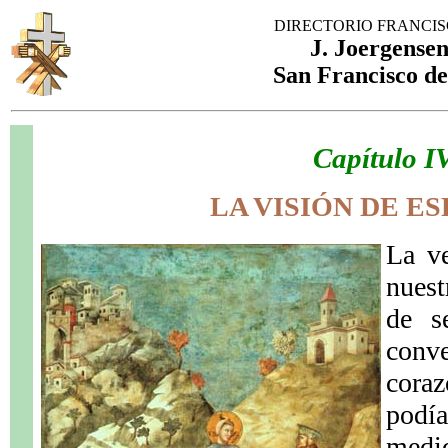
DIRECTORIO FRANCI
J. Joergensen
San Francisco de
Capítulo I
LA VISIÓN DE E
La ve
nuest
de s
conv
cora
podí
medid