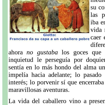
su co
las p
iba e
vida
caer 
difer
ahora
no gustaba
los goces que 
inquietud le perseguía por doquie
sentía en lo más hondo del alma un
impelía hacia adelante; lo pasado
interés; lo porvenir sí que encerraba
maravillosas aventuras.
La vida del caballero vino a prese