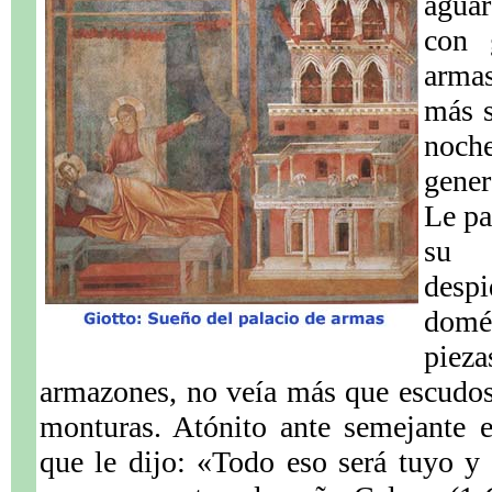
aguar
con 
armas
más s
noch
gene
Le pa
su p
des
domés
pieza
armazones, no veía más que escudos b
monturas. Atónito ante semejante 
que le dijo: «Todo eso será tuyo y 