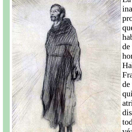
in
pr
qu
ha
de
ho
Ha
Fr
de
qu
a
di
to
vé