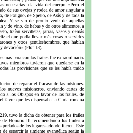
as necesarias a la vida del cuerpo. «Pero el
ado de sus ovejas y rodea de amor singular a
o, de Foligno, de Spello, de Asís y de toda la
lea. Y se vio de pronto venir de aquellas
n y de vino, de habas y de otros alimentos, a
o, traían servilletas, jarras, vasos y demás
iz el que podía llevar más cosas o servirles
barones y otros gentileshombres, que habían
 y devoción» (Flor 18).
cinas para con los frailes fue extraordinaria.
cuyos miembros tuvieron que quedarse en la
odas las provisiones que se les había traído
ución de reparar el fracaso de las misiones.
os nuevos misioneros, enviando cartas de
do a los Obispos en favor de los frailes, de
del favor que les dispensaba la Curia romana
9, tuvo la dicha de obtener para los frailes
ve de Honorio III recomendando los frailes a
prelados de los lugares adonde fueren. Este
 de esparcir la simiente evangélica según la