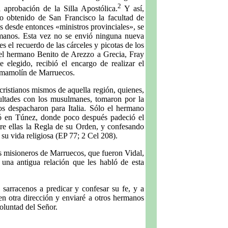
2
aprobación de la Silla Apostólica.
Y así,
o obtenido de San Francisco la facultad de
os desde entonces «ministros provinciales», se
rmanos. Esta vez no se envió ninguna nueva
 el recuerdo de las cárceles y picotas de los
el hermano Benito de Arezzo a Grecia, Fray
elegido, recibió el encargo de realizar el
iramamolín de Marruecos.
ristianos mismos de aquella región, quienes,
cultades con los musulmanes, tomaron por la
os despacharon para Italia. Sólo el hermano
dó en Túnez, donde poco después padeció el
ntre ellas la Regla de su Orden, y confesando
su vida religiosa (EP 77; 2 Cel 208).
os misioneros de Marruecos, que fueron Vidal,
una antigua relación que les habló de esta
sarracenos a predicar y confesar su fe, y a
en otra dirección y enviaré a otros hermanos
voluntad del Señor.