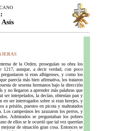
SCANO
:
 Asís
NJERAS
nterna de la Orden, proseguían su obra los
 de 1217, aunque, a decir verdad, con poco
 preguntaron si eran albigenses, y como los
 que parecía más bien afirmativa, los trataron
puesta de sesenta hermanos bajo la dirección
ís y no llegaron a aprender más palabras que
l ser interpelados, la decían, obtenían pan y
n en ser interrogados sobre si eran herejes, y
os a prisión, puestos en picota y maltratados
. Los campesinos les azuzaron los perros, y
gudos. Admirados se preguntaban los pobres
uno de ellos se le ocurrió que tal vez querrían
 mejorar de situación gran cosa. Entonces se