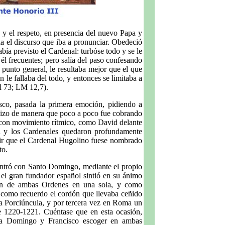
 y el respeto, en presencia del nuevo Papa y
a el discurso que iba a pronunciar. Obedeció
abía previsto el Cardenal: turbóse todo y se le
él frecuentes; pero salía del paso confesando
 punto general, le resultaba mejor que el que
 le fallaba del todo, y entonces se limitaba a
el 73; LM 12,7).
sco, pasada la primera emoción, pidiendo a
 hizo de manera que poco a poco fue cobrando
es con movimiento rítmico, como David delante
pa y los Cardenales quedaron profundamente
ir que el Cardenal Hugolino fuese nombrado
to.
ntró con Santo Domingo, mediante el propio
 el gran fundador español sintió en su ánimo
sión de ambas Ordenes en una sola, y como
e como recuerdo el cordón que llevaba ceñido
 la Porciúncula, y por tercera vez en Roma un
e 1220-1221. Cuéntase que en esta ocasión,
o a Domingo y Francisco escoger en ambas