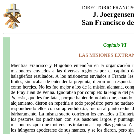
DIRECTORIO FRANCI
J. Joergensen
San Francisco de
Capítulo VI
LAS MISIONES EXTRA
Mientras Francisco y Hugolino entendían en la organización i
misioneros enviados a las diversas regiones por el capítulo
halagüeños resultados. A los misioneros enviados a Francia les
frailes, sin acabar de entender la pregunta, dieron una respuesta
como herejes. No les fue mejor a los de la misión alemana, com
de Fray Juan de Penna. Ignoraban por completo la lengua del pa
Ja
, «sí», que les fue fatal, porque habiendo notado que, cuando a
alojamiento, dieron en repetirla a todo propósito; pero no tardaro
respondiendo ellos con su aprendido
Ja
, fueron al punto reducid
bárbaramente. La misma suerte corrieron los enviados a Hungría
los pastores los pinchaban con sus bastones largos y puntia
misioneros «por qué motivos los tratarían así aquellas gentes». A 
los húngaros apoderarse de sus mantos, y se los dieron, pero sin