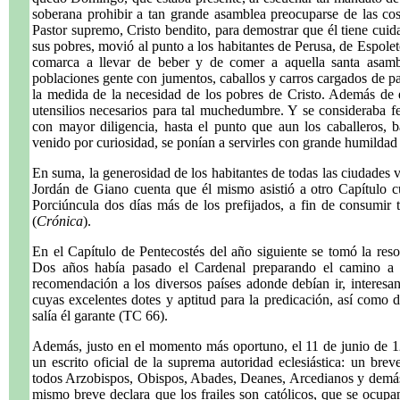
soberana prohibir a tan grande asamblea preocuparse de las cos
Pastor supremo, Cristo bendito, para demostrar que él tiene cuid
sus pobres, movió al punto a los habitantes de Perusa, de Espolet
comarca a llevar de beber y de comer a aquella santa asamb
poblaciones gente con jumentos, caballos y carros cargados de pa
la medida de la necesidad de los pobres de Cristo. Además de est
utensilios necesarios para tal muchedumbre. Y se consideraba fel
con mayor diligencia, hasta el punto que aun los caballeros, 
venido por curiosidad, se ponían a servirles con grande humildad
En suma, la generosidad de los habitantes de todas las ciudades ve
Jordán de Giano cuenta que él mismo asistió a otro Capítulo 
Porciúncula dos días más de los prefijados, a fin de consumir t
(
Crónica
).
En el Capítulo de Pentecostés del año siguiente se tomó la resol
Dos años había pasado el Cardenal preparando el camino a l
recomendación a los diversos países adonde debían ir, interesan
cuyas excelentes dotes y aptitud para la predicación, así como 
salía él garante (TC 66).
Además, justo en el momento más oportuno, el 11 de junio de 121
un escrito oficial de la suprema autoridad eclesiástica: un bre
todos Arzobispos, Obispos, Abades, Deanes, Arcedianos y demás 
mismo breve declara que los frailes son católicos, que se ocupan