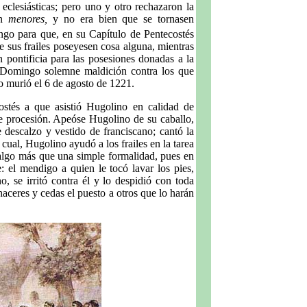
eclesiásticas; pero uno y otro rechazaron la
an
menores,
y no era bien que se tornasen
ngo para que, en su Capítulo de Pentecostés
e sus frailes poseyesen cosa alguna, mientras
pontificia para las posesiones donadas a la
 Domingo solemne maldición contra los que
go murió el 6 de agosto de 1221.
ostés a que asistió Hugolino en calidad de
mne procesión. Apeóse Hugolino de su caballo,
e descalzo y vestido de franciscano; cantó la
 cual, Hugolino ayudó a los frailes en la tarea
s algo más que una simple formalidad, pues en
: el mendigo a quien le tocó lavar los pies,
o, se irritó contra él y lo despidió con toda
aceres y cedas el puesto a otros que lo harán