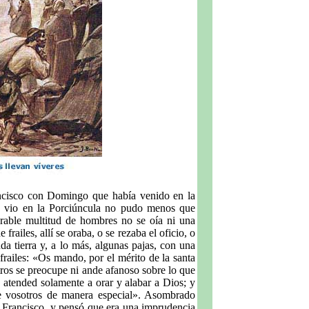
ancisco con Domingo que había venido en la
es vio en la Porciúncula no pudo menos que
rable multitud de hombres no se oía ni una
railes, allí se oraba, o se rezaba el oficio, o
da tierra y, a lo más, algunas pajas, con una
frailes: «Os mando, por el mérito de la santa
ros se preocupe ni ande afanoso sobre lo que
 atended solamente a orar y alabar a Dios; y
de vosotros de manera especial». Asombrado
 Francisco, y pensó que era una imprudencia