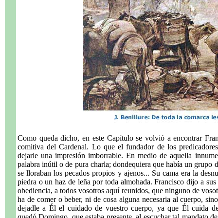
Como queda dicho, en este Capítulo se volvió a encontrar Fr
comitiva del Cardenal. Lo que el fundador de los predicador
dejarle una impresión imborrable. En medio de aquella innume
palabra inútil o de pura charla; dondequiera que había un grupo de f
se lloraban los pecados propios y ajenos... Su cama era la desnu
piedra o un haz de leña por toda almohada. Francisco dijo a sus 
obediencia, a todos vosotros aquí reunidos, que ninguno de vosot
ha de comer o beber, ni de cosa alguna necesaria al cuerpo, sino
dejadle a Él el cuidado de vuestro cuerpo, ya que Él cuida 
quedó Domingo, que estaba presente, al escuchar tal mandato de