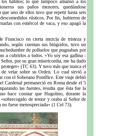
n los hábitos; lo que tampoco amansó a los
sioneros sus paños menores, quedándose
a
que uno de ellos tuvo que repetir hasta seis
 descomedidos rústicos. Por fin, hubieron de
rnarlas con estiércol de vaca, y eso apagó la
e Francisco en cierta mezcla de tristeza y
ando, según cuentan sus biógrafos, tuvo un
 muchedumbre de polluelos que pugnaban por
an a cubrirlos a todos. «Yo soy esa gallina -
el Señor, por su gran misericordia, me ha dado
é proteger» (TC 63). Y tuvo más que nunca el
ea de velar sobre su Orden. Lo cual sirvió a
 con el Soberano Pontífice. Este viaje debió
e el Cardenal permaneció en Roma desde el 5
parando las fuentes, resulta que ésta fue la
ano hace constar que Hugolino, durante la
a «sobrecogido de temor y oraba al Señor de
n no fuese menospreciada» (1 Cel 73).