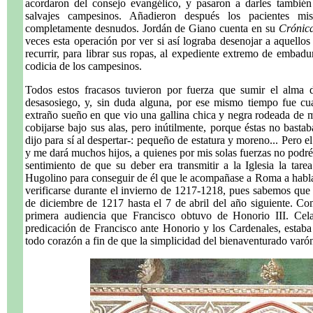
acordaron del consejo evangélico, y pasaron a darles tambié
salvajes campesinos. Añadieron después los pacientes mi
completamente desnudos. Jordán de Giano cuenta en su
Crónic
veces esta operación por ver si así lograba desenojar a aquellos
recurrir, para librar sus ropas, al expediente extremo de embadu
codicia de los campesinos.
Todos estos fracasos tuvieron por fuerza que sumir el alma d
desasosiego, y, sin duda alguna, por ese mismo tiempo fue cu
extraño sueño en que vio una gallina chica y negra rodeada de
cobijarse bajo sus alas, pero inútilmente, porque éstas no bastab
dijo para sí al despertar-: pequeño de estatura y moreno... Pero 
y me dará muchos hijos, a quienes por mis solas fuerzas no podr
sentimiento de que su deber era transmitir a la Iglesia la tar
Hugolino para conseguir de él que le acompañase a Roma a hablar
verificarse durante el invierno de 1217-1218, pues sabemos qu
de diciembre de 1217 hasta el 7 de abril del año siguiente. Com
primera audiencia que Francisco obtuvo de Honorio III. Cel
predicación de Francisco ante Honorio y los Cardenales, estab
todo corazón a fin de que la simplicidad del bienaventurado varó