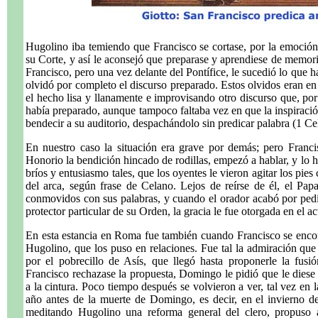
Hugolino iba temiendo que Francisco se cortase, por la emoción
su Corte, y así le aconsejó que preparase y aprendiese de memori
Francisco, pero una vez delante del Pontífice, le sucedió lo que h
olvidó por completo el discurso preparado. Estos olvidos eran en 
el hecho lisa y llanamente e improvisando otro discurso que, por
había preparado, aunque tampoco faltaba vez en que la inspiración
bendecir a su auditorio, despachándolo sin predicar palabra (1 C
En nuestro caso la situación era grave por demás; pero Franci
Honorio la bendición hincado de rodillas, empezó a hablar, y lo
bríos y entusiasmo tales, que los oyentes le vieron agitar los pi
del arca, según frase de Celano. Lejos de reírse de él, el Pa
conmovidos con sus palabras, y cuando el orador acabó por ped
protector particular de su Orden, la gracia le fue otorgada en el ac
En esta estancia en Roma fue también cuando Francisco se enco
Hugolino, que los puso en relaciones. Fue tal la admiración que
por el pobrecillo de Asís, que llegó hasta proponerle la fu
Francisco rechazase la propuesta, Domingo le pidió que le dies
a la cintura. Poco tiempo después se volvieron a ver, tal vez en
año antes de la muerte de Domingo, es decir, en el invierno d
meditando Hugolino una reforma general del clero, propus