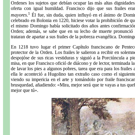
Ordenes los sujetos que debían ocupar las más altas dignidades 
oferta con igual humildad. Francisco dijo que sus frailes er
1
mayores
.
Él fue, sin duda, quien influyó en el ánimo de Domi
celebrado en Bolonia en 1220, hiciese votar la prohibición de qu
el mismo Domingo había solicitado dos años antes confirmación 
Orden; además, se sabe que en su lecho de muerte pronunció
trataran de apartar a sus frailes de la pobreza evangélica. Domin
En 1218 tuvo lugar el primer Capítulo franciscano de Pentec
protector de la Orden. Los frailes le salieron a recibir en sole
despojóse de sus ricas vestiduras y siguió a la Porciúncula a pi
misa, en que Francisco ofició de diácono y de lector, terminada la
de lavar los pies a algunos pobres, tarea que era para los fraile
ella le aconteció a Hugolino tan extraño caso como el siguiente
viendo su impericia en el arte y tomándolo por fraile franciscan
brusquedad, añadiendo: «Mira, mejor será que te vayas a tus queh
mejor que tú».