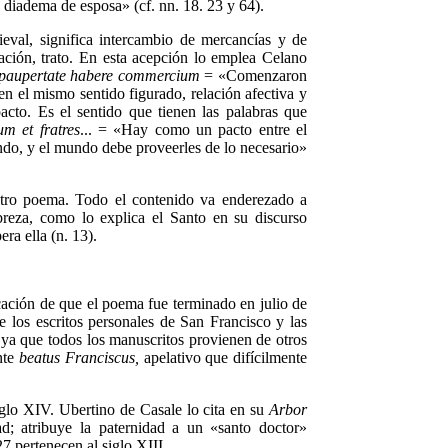
 diadema de esposa» (cf. nn. 18. 23 y 64).
eval, significa intercambio de mercancías y de
cación, trato. En esta acepción lo emplea Celano
paupertate habere commercium
= «Comenzaron
 en el mismo sentido figurado, relación afectiva y
acto. Es el sentido que tienen las palabras que
m et fratres
... = «Hay como un pacto entre el
do, y el mundo debe proveerles de lo necesario»
estro poema. Todo el contenido va enderezado a
eza, como lo explica el Santo en su discurso
ra ella (n. 13).
icación de que el poema fue terminado en julio de
e los escritos personales de San Francisco y las
, ya que todos los manuscritos provienen de otros
nte
beatus Franciscus,
apelativo que difícilmente
iglo XIV. Ubertino de Casale lo cita en su
Arbor
; atribuye la paternidad a un «santo doctor»
7 pertenecen al siglo XIII.