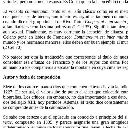
virtudes, pero no como a esposa. Es Cristo quien la ha «ceñido con la
El vocablo
commercium,
tanto en el latín clásico como en el medi
cualquier clase de bienes, aun interiores; significa también comuni
cuando dice del grupo inicial de Rivo Torto:
Coeperunt cum sancta 
a familiarizarse con la santa pobreza» (1 Cel 35). Significa también,
aun sexual. Finalmente, es muy corriente la acepción de alianza, p
Celano pone en labios de Francisco:
Commercium est inter mundu
mundo y los hermanos menores; ellos deben dar buen ejemplo al mun
(2 Cel 70).
No parece ser otra la traducción que corresponde al título de nu
consolidar esa
alianza
de Francisco y de los suyos con dama Pobr
animando a los compañeros a escalar la montaña en cuya cima les espe
Autor y fecha de composición
Siete de los catorce manuscritos que contienen el texto llevan la ind
1227. De ser así, el valor sube de punto al tener que colocarlo entr
biografías. Los críticos, sin embargo, no dan importancia a ese dato
dos del siglo XIII, hoy perdidos. Además, el texto dice constanteme
se comprende antes de la canonización.
Se sabe con certeza que el opúsculo era conocido a principios del s
vitae,
compuesto en 1305, y parece asignarle una gran antigüedad
indeterminado. Algunos de los manuscritos que llevan la fecha de 122