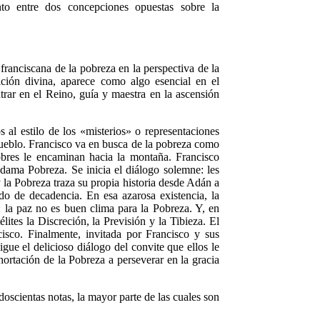
to entre dos concepciones opuestas sobre la
 franciscana de la pobreza en la perspectiva de la
ición divina, aparece como algo esencial en el
ntrar en el Reino, guía y maestra en la ascensión
 al estilo de los «misterios» o representaciones
 pueblo. Francisco va en busca de la pobreza como
obres le encaminan hacia la montaña. Francisco
dama Pobreza. Se inicia el diálogo solemne: les
 la Pobreza traza su propia historia desde Adán a
ado de decadencia. En esa azarosa existencia, la
 la paz no es buen clima para la Pobreza. Y, en
ites la Discreción, la Previsión y la Tibieza. El
cisco. Finalmente, invitada por Francisco y sus
ue el delicioso diálogo del convite que ellos le
ortación de la Pobreza a perseverar en la gracia
doscientas notas, la mayor parte de las cuales son