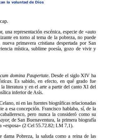
.cap.
r, una representación escénica, especie de «auto
alizante en torno al tema de la pobreza, no puede
a nueva primavera cristiana despertada por San
iencia mística, sublime poesía, gozo de vivir y
 cum domina Paupertate
. Desde el siglo XIV ha
sticas
. Es sabido, en efecto, en qué grado fue
literatura y en el arte a partir del canto XI del
ílica inferior de Asís.
Celano, ni en las fuentes biográficas relacionadas
ie a esa concepción. Francisco hablaba, sí, de la
caballeresco, pero nunca la consideró como su
ayor,
de San Buenaventura, la primera biografía
na «esposa» (2 Cel 55.72.82; LM 7,1).
 dama Pobreza, la saluda como a reina de las