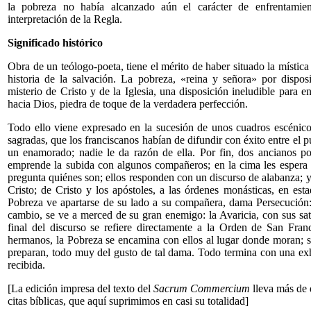
la pobreza no había alcanzado aún el carácter de enfrentamien
interpretación de la Regla.
Significado histórico
Obra de un teólogo-poeta, tiene el mérito de haber situado la mística
historia de la salvación. La pobreza, «reina y señora» por dispos
misterio de Cristo y de la Iglesia, una disposición ineludible para e
hacia Dios, piedra de toque de la verdadera perfección.
Todo ello viene expresado en la sucesión de unos cuadros escénicos
sagradas, que los franciscanos habían de difundir con éxito entre el
un enamorado; nadie le da razón de ella. Por fin, dos ancianos p
emprende la subida con algunos compañeros; en la cima les espera 
pregunta quiénes son; ellos responden con un discurso de alabanza; y
Cristo; de Cristo y los apóstoles, a las órdenes monásticas, en est
Pobreza ve apartarse de su lado a su compañera, dama Persecución:
cambio, se ve a merced de su gran enemigo: la Avaricia, con sus satél
final del discurso se refiere directamente a la Orden de San Fran
hermanos, la Pobreza se encamina con ellos al lugar donde moran; sig
preparan, todo muy del gusto de tal dama. Todo termina con una exh
recibida.
[La edición impresa del texto del
Sacrum Commercium
lleva más de 
citas bíblicas, que aquí suprimimos en casi su totalidad]