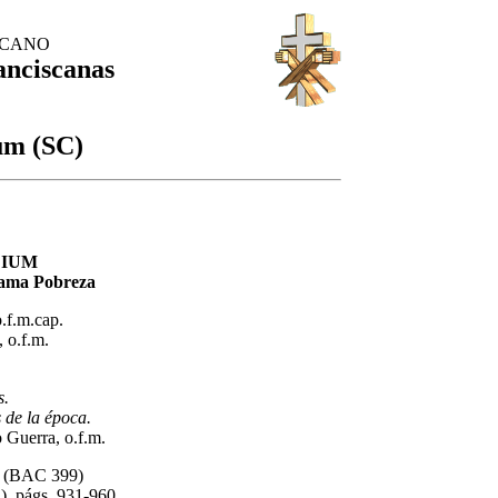
SCANO
anciscanas
m (SC)
IUM
dama Pobreza
o.f.m.cap.
 o.f.m.
s.
 de la época.
 Guerra, o.f.m.
os (BAC 399)
), págs. 931-960.