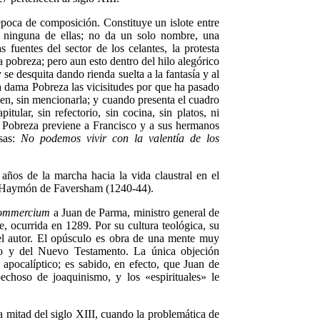
a época de composición. Constituye un islote entre
en ninguna de ellas; no da un solo nombre, una
 fuentes del sector de los celantes, la protesta
a pobreza; pero aun esto dentro del hilo alegórico
 se desquita dando rienda suelta a la fantasía y al
 a dama Pobreza las vicisitudes por que ha pasado
rden, sin mencionarla; y cuando presenta el cuadro
pitular, sin refectorio, sin cocina, sin platos, ni
 Pobreza previene a Francisco y a sus hermanos
usas:
No podemos vivir con la valentía de los
años de la marcha hacia la vida claustral en el
ral Haymón de Faversham (1240-44).
ommercium
a Juan de Parma, ministro general de
, ocurrida en 1289. Por su cultura teológica, su
r el autor. El opúsculo es obra de una mente muy
uo y del Nuevo Testamento. La única objeción
 apocalíptico; es sabido, en efecto, que Juan de
choso de joaquinismo, y los «espirituales» le
a mitad del siglo XIII, cuando la problemática de