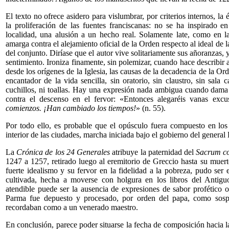
El texto no ofrece asidero para vislumbrar, por criterios internos, l
la proliferación de las fuentes franciscanas: no se ha inspirado 
localidad, una alusión a un hecho real. Solamente late, como en las
amarga contra el alejamiento oficial de la Orden respecto al ideal de l
del conjunto. Diríase que el autor vive solitariamente sus añoranzas, y
sentimiento. Ironiza finamente, sin polemizar, cuando hace describir
desde los orígenes de la Iglesia, las causas de la decadencia de la O
encantador de la vida sencilla, sin oratorio, sin claustro, sin sala ca
cuchillos, ni toallas. Hay una expresión nada ambigua cuando dama
contra el descenso en el fervor: «Entonces alegaréis vanas exc
comienzos. ¡Han cambiado los tiempos!
» (n. 55).
Por todo ello, es probable que el opúsculo fuera compuesto en los 
interior de las ciudades, marcha iniciada bajo el gobierno del gene
La
Crónica de los 24 Generales
atribuye la paternidad del
Sacrum c
1247 a 1257, retirado luego al eremitorio de Greccio hasta su muerte
fuerte idealismo y su fervor en la fidelidad a la pobreza, pudo se
cultivada, hecha a moverse con holgura en los libros del Antig
atendible puede ser la ausencia de expresiones de sabor profético o
Parma fue depuesto y procesado, por orden del papa, como sospe
recordaban como a un venerado maestro.
En conclusión, parece poder situarse la fecha de composición hacia l