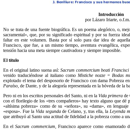
Introducción
por Lázaro Iriarte, o.f.m
No se trata de una fuente biográfica. Es un poema alegórico, o, mejo
sacramental», que, por su significado espiritual y por su fuerza ide
faltar en este volumen. Basta por sí solo para dar idea de aquell
Francisco, que fue, a un mismo tiempo, aventura evangélica, exper
tensión hacia una meta siempre cautivadora y siempre imposible.
El título
En el original latino suena así:
Sacrum commercium beati Francisci
venido traduciéndose al italiano como
Mistiche nozze
=
Bodas mí
explotado el tema del desposorio de Francisco con dama Pobreza en la 
Paraíso,
de Dante, y de la alegoría representada en la bóveda de la bas
Pero ni en los escritos personales del Santo, ni en la
Vida primera
de 
con el florilegio de los «tres compañeros» hay texto alguno que dé p
«altísima pobreza» como de su «señora», su «dama», en lenguaje 
«esposa». Fue la
Vida segunda
de Celano, y, tras ella, la
Leyenda m
que atribuyó al Santo una actitud de fidelidad a la pobreza como a u
En el
Sacrum commercium,
Francisco aparece como enamorado de