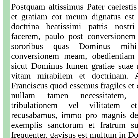
Postquam altissimus Pater caelesti
et gratiam cor meum dignatus est i
doctrina beatissimi patris nostri
facerem, paulo post conversionem
sororibus quas Dominus mihi
conversionem meam, obedientiam v
sicut Dominus lumen gratiae suae n
vitam mirabilem et doctrinam. 
Franciscus quod essemus fragiles et
nullam tamen necessitatem, p
tribulationem vel vilitatem e
recusabamus, immo pro magnis deli
exemplis sanctorum et fratrum s
frequenter, gavisus est multum in Do