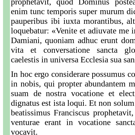
prophetavit, quod Dominus postea
enim tunc temporis super murum dic
pauperibus ibi iuxta morantibus, al
loquebatur: «Venite et adiuvate me i
Damiani, quoniam adhuc erunt dom
vita et conversatione sancta glor
caelestis in universa Ecclesia sua san
In hoc ergo considerare possumus c
in nobis, qui propter abundantem m
suam de nostra vocatione et elec
dignatus est ista loqui. Et non solum
beatissimus Franciscus prophetavit,
venturae erant in vocatione sanc
vocavit.