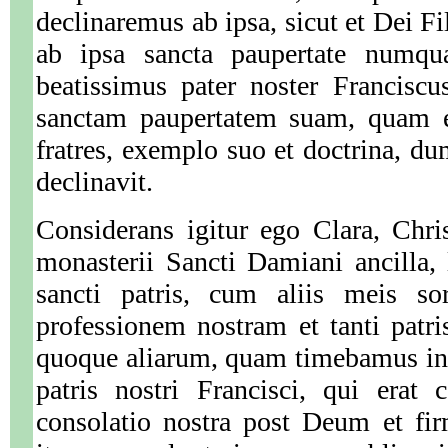
declinaremus ab ipsa, sicut et Dei F
ab ipsa sancta paupertate numqua
beatissimus pater noster Franciscus
sanctam paupertatem suam, quam el
fratres, exemplo suo et doctrina, dum
declinavit.
Considerans igitur ego Clara, Chr
monasterii Sancti Damiani ancilla, l
sancti patris, cum aliis meis so
professionem nostram et tanti patr
quoque aliarum, quam timebamus in 
patris nostri Francisci, qui erat
consolatio nostra post Deum et fi