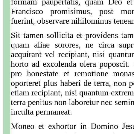
formam paupertatis, quam Deo et 
Francisco promisimus, post m
fuerint, observare nihilominus tenean
Sit tamen sollicita et providens tam 
quam aliae sorores, ne circa sup
acquirant vel recipiant, nisi quant
horto ad excolenda olera poposcit.
pro honestate et remotione monast
oporteret plus haberi de terra, non p
etiam recipiant, nisi quantum extrema
terra penitus non laboretur nec semin
inculta permaneat.
Moneo et exhortor in Domino Jesu