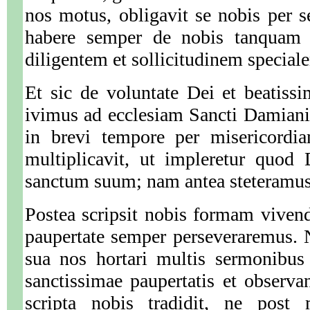
nos motus, obligavit se nobis per 
habere semper de nobis tanquam d
diligentem et sollicitudinem special
Et sic de voluntate Dei et beatissim
ivimus ad ecclesiam Sancti Damian
in brevi tempore per misericordi
multiplicavit, ut impleretur quod
sanctum suum; nam antea steteramus i
Postea scripsit nobis formam viven
paupertate semper perseveraremus. N
sua nos hortari multis sermonibu
sanctissimae paupertatis et observ
scripta nobis tradidit, ne post