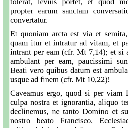
tolerat, levius portet, et quod 
propter earum sanctam conversati
convertatur.
Et quoniam arcta est via et semita,
quam itur et intratur ad vitam, et p
intrant per eam (cfr. Mt 7,14); et si
ambulant per eam, paucissimi sunt
Beati vero quibus datum est ambula
usque ad finem (cfr. Mt 10,22)!
Caveamus ergo, quod si per viam 
culpa nostra et ignorantia, aliquo t
declinemus, ne tanto Domino et sua
nostro beato Francisco, Ecclesia