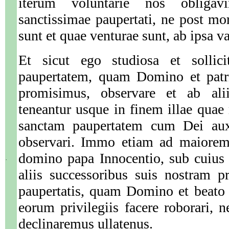
iterum voluntarie nos obligav
sanctissimae paupertati, ne post m
sunt et quae venturae sunt, ab ipsa va
Et sicut ego studiosa et sollic
paupertatem, quam Domino et patri
promisimus, observare et ab alii
teneantur usque in finem illae quae 
sanctam paupertatem cum Dei auxi
observari. Immo etiam ad maiorem 
domino papa Innocentio, sub cuius
.
aliis successoribus suis nostram p
paupertatis, quam Domino et beato 
eorum privilegiis facere roborari, 
declinaremus ullatenus.