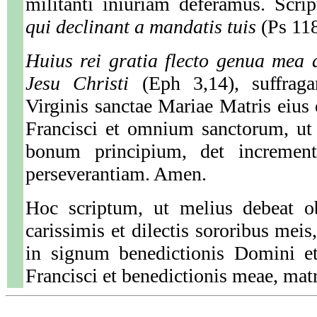
militanti iniuriam deferamus. Scr
qui declinant a mandatis tuis
(Ps 118
Huius rei gratia flecto genua mea
Jesu Christi
(Eph 3,14), suffragan
Virginis sanctae Mariae Matris eius e
Francisci et omnium sanctorum, ut
bonum principium, det incremen
perseverantiam. Amen.
Hoc scriptum, ut melius debeat ob
carissimis et dilectis sororibus meis
in signum benedictionis Domini et 
Francisci et benedictionis meae, matri