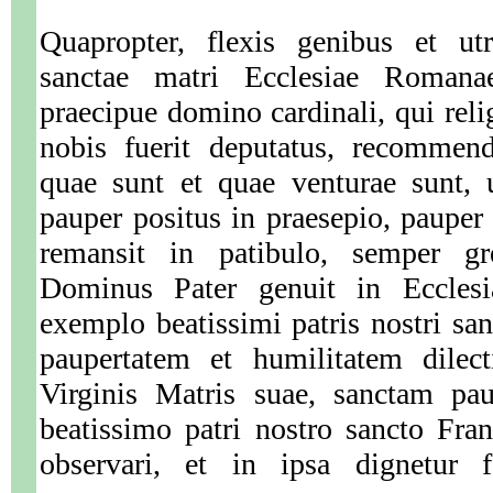
Quapropter, flexis genibus et ut
sanctae matri Ecclesiae Romana
praecipue domino cardinali, qui rel
nobis fuerit deputatus, recommen
quae sunt et quae venturae sunt, 
pauper positus in praesepio, pauper 
remansit in patibulo, semper g
Dominus Pater genuit in Ecclesi
exemplo beatissimi patris nostri san
paupertatem et humilitatem dilect
Virginis Matris suae, sanctam pa
beatissimo patri nostro sancto Fra
observari, et in ipsa dignetur 