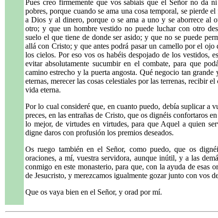
Pues creo firmemente que vos sabíais que el Señor no da ni 
pobres, porque cuando se ama una cosa temporal, se pierde el f
a Dios y al dinero, porque o se ama a uno y se aborrece al ot
otro; y que un hombre vestido no puede luchar con otro des
suelo el que tiene de donde ser asido; y que no se puede perm
allá con Cristo; y que antes podrá pasar un camello por el ojo 
los cielos. Por eso vos os habéis despojado de los vestidos, es
evitar absolutamente sucumbir en el combate, para que podái
camino estrecho y la puerta angosta. Qué negocio tan grande y 
eternas, merecer las cosas celestiales por las terrenas, recibir 
vida eterna.
Por lo cual consideré que, en cuanto puedo, debía suplicar a v
preces, en las entrañas de Cristo, que os dignéis confortaros en
lo mejor, de virtudes en virtudes, para que Aquel a quien ser
digne daros con profusión los premios deseados.
Os ruego también en el Señor, como puedo, que os dignéi
oraciones, a mí, vuestra servidora, aunque inútil, y a las de
conmigo en este monasterio, para que, con la ayuda de esas o
de Jesucristo, y merezcamos igualmente gozar junto con vos de 
Que os vaya bien en el Señor, y orad por mí.