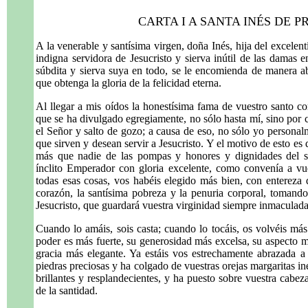
CARTA I A SANTA INÉS DE PR
A la venerable y santísima virgen, doña Inés, hija del excelen
indigna servidora de Jesucristo y sierva inútil de las damas
súbdita y sierva suya en todo, se le encomienda de manera ab
que obtenga la gloria de la felicidad eterna.
Al llegar a mis oídos la honestísima fama de vuestro santo co
que se ha divulgado egregiamente, no sólo hasta mí, sino por c
el Señor y salto de gozo; a causa de eso, no sólo yo personal
que sirven y desean servir a Jesucristo. Y el motivo de esto es
más que nadie de las pompas y honores y dignidades del s
ínclito Emperador con gloria excelente, como convenía a vu
todas esas cosas, vos habéis elegido más bien, con entereza
corazón, la santísima pobreza y la penuria corporal, tomand
Jesucristo, que guardará vuestra virginidad siempre inmaculada 
Cuando lo amáis, sois casta; cuando lo tocáis, os volvéis más
poder es más fuerte, su generosidad más excelsa, su aspecto
gracia más elegante. Ya estáis vos estrechamente abrazada 
piedras preciosas y ha colgado de vuestras orejas margaritas in
brillantes y resplandecientes, y ha puesto sobre vuestra cabe
de la santidad.