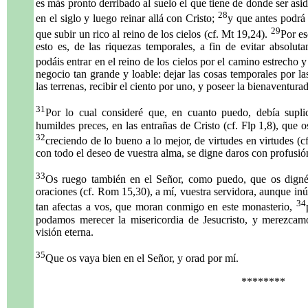
es más pronto derribado al suelo el que tiene de donde ser as
28
en el siglo y luego reinar allá con Cristo;
y que antes podrá 
29
que subir un rico al reino de los cielos (cf. Mt 19,24).
Por es
esto es, de las riquezas temporales, a fin de evitar absolu
podáis entrar en el reino de los cielos por el camino estrecho 
negocio tan grande y loable: dejar las cosas temporales por las
las terrenas, recibir el ciento por uno, y poseer la bienaventura
31
Por lo cual consideré que, en cuanto puedo, debía suplic
humildes preces, en las entrañas de Cristo (cf. Flp 1,8), que o
32
creciendo de lo bueno a lo mejor, de virtudes en virtudes (c
con todo el deseo de vuestra alma, se digne daros con profusió
33
Os ruego también en el Señor, como puedo, que os digné
oraciones (cf. Rom 15,30), a mí, vuestra servidora, aunque inú
34
tan afectas a vos, que moran conmigo en este monasterio,
podamos merecer la misericordia de Jesucristo, y merezcam
.
visión eterna.
35
Que os vaya bien en el Señor, y orad por mí.
********