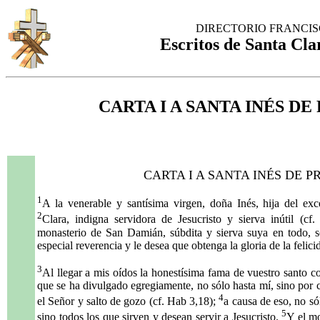
DIRECTORIO FRANCI
Escritos de Santa Cla
CARTA I A SANTA INÉS D
CARTA I A SANTA INÉS DE PR
1
A la venerable y santísima virgen, doña Inés, hija del exc
2
Clara, indigna servidora de Jesucristo y sierva inútil (c
monasterio de San Damián, súbdita y sierva suya en todo, 
especial reverencia y le desea que obtenga la gloria de la felici
3
Al llegar a mis oídos la honestísima fama de vuestro santo c
que se ha divulgado egregiamente, no sólo hasta mí, sino por c
4
el Señor y salto de gozo (cf. Hab 3,18);
a causa de eso, no s
5
sino todos los que sirven y desean servir a Jesucristo.
Y el mo