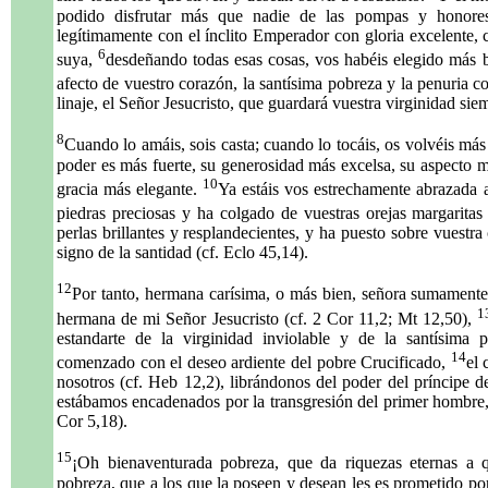
podido disfrutar más que nadie de las pompas y honores
legítimamente con el ínclito Emperador con gloria excelente, 
6
suya,
desdeñando todas esas cosas, vos habéis elegido más 
afecto de vuestro corazón, la santísima pobreza y la penuria c
linaje, el Señor Jesucristo, que guardará vuestra virginidad sie
8
Cuando lo amáis, sois casta; cuando lo tocáis, os volvéis más
poder es más fuerte, su generosidad más excelsa, su aspecto
10
gracia más elegante.
Ya estáis vos estrechamente abrazada
piedras preciosas y ha colgado de vuestras orejas margaritas
perlas brillantes y resplandecientes, y ha puesto sobre vuest
signo de la santidad (cf. Eclo 45,14).
12
Por tanto, hermana carísima, o más bien, señora sumamente
1
hermana de mi Señor Jesucristo (cf. 2 Cor 11,2; Mt 12,50),
estandarte de la virginidad inviolable y de la santísima p
14
comenzado con el deseo ardiente del pobre Crucificado,
el 
nosotros (cf. Heb 12,2), librándonos del poder del príncipe de
estábamos encadenados por la transgresión del primer hombre,
Cor 5,18).
15
¡Oh bienaventurada pobreza, que da riquezas eternas a
pobreza, que a los que la poseen y desean les es prometido por 