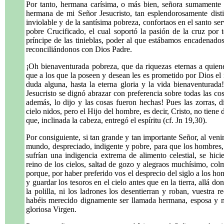
Por tanto, hermana carísima, o más bien, señora sumamente 
hermana de mi Señor Jesucristo, tan esplendorosamente disti
inviolable y de la santísima pobreza, confortaos en el santo s
pobre Crucificado, el cual soportó la pasión de la cruz por 
príncipe de las tinieblas, poder al que estábamos encadenados
reconciliándonos con Dios Padre.
¡Oh bienaventurada pobreza, que da riquezas eternas a quien
que a los que la poseen y desean les es prometido por Dios el re
duda alguna, hasta la eterna gloria y la vida bienaventurad
Jesucristo se dignó abrazar con preferencia sobre todas las cosa
además, lo dijo y las cosas fueron hechas! Pues las zorras, d
cielo nidos, pero el Hijo del hombre, es decir, Cristo, no tiene 
que, inclinada la cabeza, entregó el espíritu (cf. Jn 19,30).
Por consiguiente, si tan grande y tan importante Señor, al venir
mundo, despreciado, indigente y pobre, para que los hombres,
sufrían una indigencia extrema de alimento celestial, se hici
reino de los cielos, saltad de gozo y alegraos muchísimo, col
porque, por haber preferido vos el desprecio del siglo a los hon
y guardar los tesoros en el cielo antes que en la tierra, allá d
la polilla, ni los ladrones los desentierran y roban, vuestra 
habéis merecido dignamente ser llamada hermana, esposa y m
gloriosa Virgen.