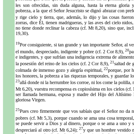
les son ofrecidas, sin duda alguna, hasta la eterna gloria
pobreza, a la que el Señor Jesucristo se dignó abrazar con prefe
y rige cielo y tierra, que, además, lo dijo y las cosas fuero
zorras, dice Él, tienen madrigueras, y las aves del cielo nidos,
no tiene donde reclinar la cabeza (cf. Mt 8,20), sino que, incli
19,30).
19
Por consiguiente, si tan grande y tan importante Señor, al ve
20
el mundo, despreciado, indigente y pobre (cf. 2 Cor 8,9),
pa
e indigentes, y que sufrían una indigencia extrema de alimento 
21
la posesión del reino de los cielos (cf. 2 Cor 8,9),
saltad de 
22
colmada de inmenso gozo y alegría espiritual,
porque, por h
los honores, la pobreza a las riquezas temporales, y guardar los
23
allá donde ni la herrumbre los corroe, ni los come la polilla, 
Mt 6,20), vuestra recompensa es copiosísima en los cielos (cf.
ser llamada hermana, esposa y madre del Hijo del Altísimo 
gloriosa Virgen.
25
Pues creo firmemente que vos sabíais que el Señor no da ni 
pobres (cf. Mt 5,3), porque cuando se ama una cosa temporal, 
se puede servir a Dios y al dinero, porque o se ama a uno y se
27
despreciará al otro (cf. Mt 6,24);
y que un hombre vestido n