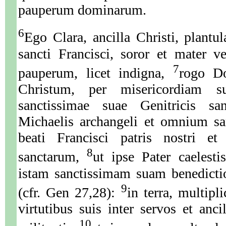
pauperum dominarum.
6
Ego Clara, ancilla Christi, plantul
sancti Francisci, soror et mater v
7
pauperum, licet indigna,
rogo D
Christum, per misericordiam s
sanctissimae suae Genitricis sa
Michaelis archangeli et omnium s
beati Francisci patris nostri 
8
sanctarum,
ut ipse Pater caelesti
istam sanctissimam suam benedictio
9
(cfr. Gen 27,28):
in terra, multipl
virtutibus suis inter servos et anci
10