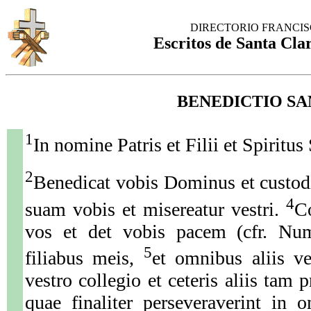
DIRECTORIO FRANCI
Escritos de Santa Clar
BENEDICTIO S
1
In nomine Patris et Filii et Spiritus 
2
Benedicat vobis Dominus et custod
4
suam vobis et misereatur vestri.
C
vos et det vobis pacem (cfr. Num
5
filiabus meis,
et omnibus aliis ve
vestro collegio et ceteris aliis tam 
quae finaliter perseveraverint in 