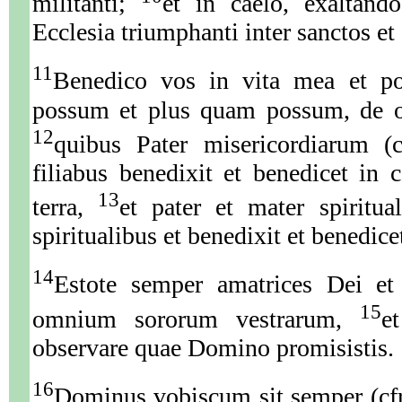
militanti;
et in caelo, exaltand
Ecclesia triumphanti inter sanctos et
11
Benedico vos in vita mea et p
possum et plus quam possum, de o
12
quibus Pater misericordiarum (c
filiabus benedixit et benedicet in c
13
terra,
et pater et mater spiritual
spiritualibus et benedixit et benedic
14
Estote semper amatrices Dei et
15
omnium sororum vestrarum,
e
observare quae Domino promisistis.
16
Dominus vobiscum sit semper (cfr