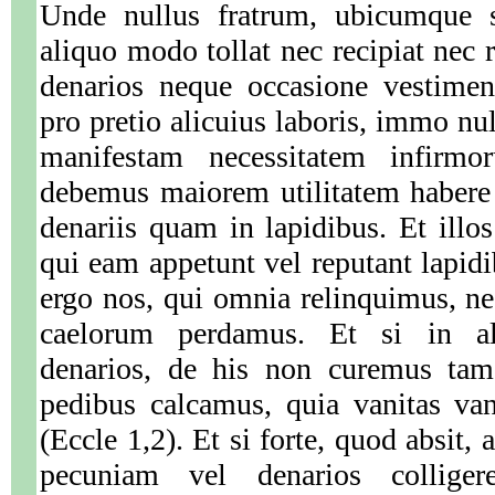
Unde nullus fratrum, ubicumque s
aliquo modo tollat nec recipiat nec 
denarios neque occasione vestime
pro pretio alicuius laboris, immo nul
manifestam necessitatem infirm
debemus maiorem utilitatem habere 
denariis quam in lapidibus. Et illos
qui eam appetunt vel reputant lapi
ergo nos, qui omnia relinquimus, 
caelorum perdamus. Et si in al
denarios, de his non curemus ta
pedibus calcamus, quia vanitas va
(Eccle 1,2). Et si forte, quod absit,
pecuniam vel denarios colliger