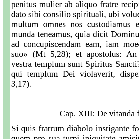
penitus mulier ab aliquo fratre reci
dato sibi consilio spirituali, ubi volu
multum omnes nos custodiamus e
munda teneamus, quia dicit Dominu
ad concupiscendam eam, iam moec
suo» (Mt 5,28); et apostolus: An
vestra templum sunt Spiritus Sancti?
qui templum Dei violaverit, disp
3,17).
Cap. XIII: De vitanda 
Si quis fratrum diabolo instigante fo
quem pro sua turpi iniquitate amisit