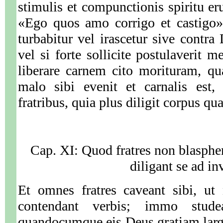
stimulis et compunctionis spiritu er
«Ego quos amo corrigo et castigo»
turbabitur vel irascetur sive contra
vel si forte sollicite postulaverit 
liberare carnem cito morituram, qu
malo sibi evenit et carnalis est,
fratribus, quia plus diligit corpus 
Cap. XI: Quod fratres non blasphe
diligant se ad i
Et omnes fratres caveant sibi, ut
contendant verbis; immo studea
quandocumque eis Deus gratiam largie