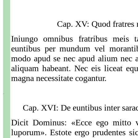
Cap. XV: Quod fratres 
Iniungo omnibus fratribus meis t
euntibus per mundum vel morantib
modo apud se nec apud alium nec a
aliquam habeant. Nec eis liceat equi
magna necessitate cogantur.
.
Cap. XVI: De euntibus inter sarac
Dicit Dominus: «Ecce ego mitto v
luporum». Estote ergo prudentes sic