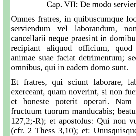
Cap. VII: De modo servien
Omnes fratres, in quibuscumque loci
serviendum vel laborandum, non
cancellarii neque praesint in domibu
recipiant aliquod officium, quod
animae suae faciat detrimentum; se
omnibus, qui in eadem domo sunt.
Et fratres, qui sciunt laborare, 
exerceant, quam noverint, si non fue
et honeste poterit operari. Nam 
fructuum tuorum manducabis; beatus 
127,2;-R); et apostolus: Qui non v
(cfr. 2 Thess 3,10); et: Unusquisque