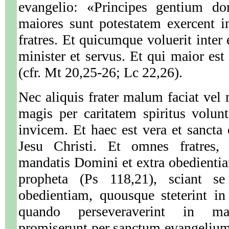
evangelio: «Principes gentium do
maiores sunt potestatem exercent in
fratres. Et quicumque voluerit inter 
minister et servus. Et qui maior est 
(cfr. Mt 20,25-26; Lc 22,26).
Nec aliquis frater malum faciat vel
magis per caritatem spiritus volunt
invicem. Et haec est vera et sancta
Jesu Christi. Et omnes fratres, 
mandatis Domini et extra obedientiam
propheta (Ps 118,21), sciant se
obedientiam, quousque steterint in 
quando perseveraverint in m
promiserunt per sanctum evangelium