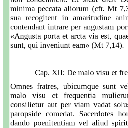
minima peccata aliorum (cfr. Mt 7
sua recogitent in amaritudine ani
contendant intrare per angustam po
«Angusta porta et arcta via est, qua
sunt, qui inveniunt eam» (Mt 7,14).
Cap. XII: De malo visu et fr
Omnes fratres, ubicumque sunt vel
malo visu et frequentia mulier
consilietur aut per viam vadat so
paropside comedat. Sacerdotes ho
dando poenitentiam vel aliud spiri