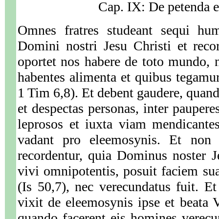
Cap. IX: De petenda 
Omnes fratres studeant sequi hum
Domini nostri Jesu Christi et reco
oportet nos habere de toto mundo, ni
habentes alimenta et quibus tegamur,
1 Tim 6,8). Et debent gaudere, quand
et despectas personas, inter pauperes
leprosos et iuxta viam mendicantes
vadant pro eleemosynis. Et non 
recordentur, quia Dominus noster J
vivi omnipotentis, posuit faciem s
(Is 50,7), nec verecundatus fuit. Et
vixit de eleemosynis ipse et beata V
quando facerent eis homines verecu