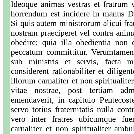
Ideoque animas vestras et fratrum 
horrendum est incidere in manus De
Si quis autem ministrorum alicui fra
nostram praeciperet vel contra ani
obedire; quia illa obedientia non 
peccatum committitur. Verumtamen 
sub ministris et servis, facta m
considerent rationabiliter et diligen
illorum carnaliter et non spiritualit
vitae nostrae, post tertiam ad
emendaverit, in capitulo Pentecost
servo totius fraternitatis nulla con
vero inter fratres ubicumque fuer
carnaliter et non spiritualiter ambu