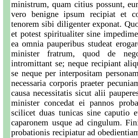
ministrum, quam citius possunt, eu
vero benigne ipsum recipiat et co
tenorem sibi diligenter exponat. Quo 
et potest spiritualiter sine impedim
ea omnia pauperibus studeat erogare
minister fratrum, quod de neg
intromittant se; neque recipiant a
se neque per interpositam personam
necessaria corporis praeter pecuniam
causa necessitatis sicut alii paupere
minister concedat ei pannos prob
scilicet duas tunicas sine caputio 
caparonem usque ad cingulum. Fini
probationis recipiatur ad obedientiam