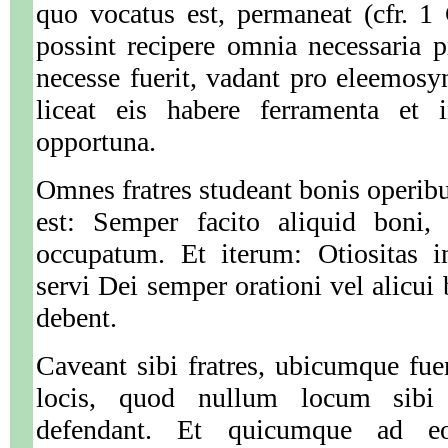
quo vocatus est, permaneat (cfr. 1
possint recipere omnia necessaria 
necesse fuerit, vadant pro eleemosyn
liceat eis habere ferramenta et i
opportuna.
Omnes fratres studeant bonis operibu
est: Semper facito aliquid boni, 
occupatum. Et iterum: Otiositas i
servi Dei semper orationi vel alicui 
debent.
Caveant sibi fratres, ubicumque fuer
locis, quod nullum locum sibi 
defendant. Et quicumque ad eo