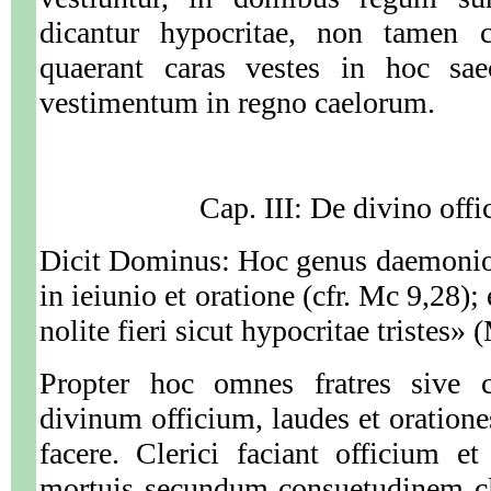
dicantur hypocritae, non tamen c
quaerant caras vestes in hoc sae
vestimentum in regno caelorum.
Cap. III: De divino offic
Dicit Dominus: Hoc genus daemonior
in ieiunio et oratione (cfr. Mc 9,28)
nolite fieri sicut hypocritae tristes» 
Propter hoc omnes fratres sive cl
divinum officium, laudes et oratio
facere. Clerici faciant officium e
mortuis secundum consuetudinem cl