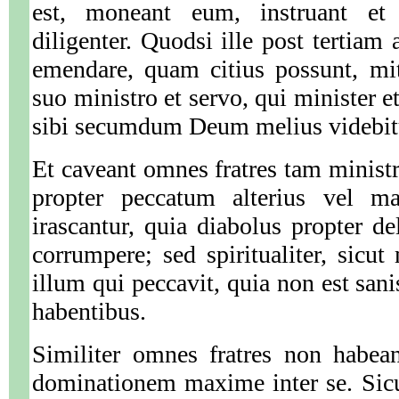
est, moneant eum, instruant et c
diligenter. Quodsi ille post tertiam
emendare, quam citius possunt, mit
suo ministro et servo, qui minister et
sibi secumdum Deum melius videbitu
Et caveant omnes fratres tam ministr
propter peccatum alterius vel m
irascantur, quia diabolus propter d
corrumpere; sed spiritualiter, sicut
illum qui peccavit, quia non est san
habentibus.
Similiter omnes fratres non habea
dominationem maxime inter se. Sic