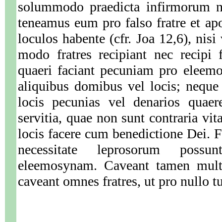
solummodo praedicta infirmorum ne
teneamus eum pro falso fratre et apos
loculos habente (cfr. Joa 12,6), nisi
modo fratres recipiant nec recipi 
quaeri faciant pecuniam pro eleem
aliquibus domibus vel locis; neque
locis pecunias vel denarios quaer
servitia, quae non sunt contraria vit
locis facere cum benedictione Dei. F
necessitate leprosorum poss
eleemosynam. Caveant tamen multu
caveant omnes fratres, ut pro nullo tu