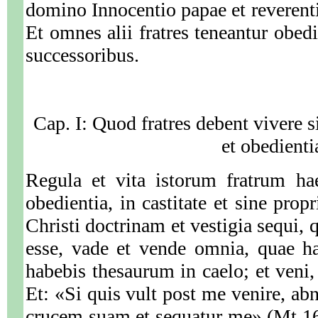
domino Innocentio papae et reverenti
Et omnes alii fratres teneantur obedi
successoribus.
Cap. I: Quod fratres debent vivere si
et obedienti
Regula et vita istorum fratrum hae
obedientia, in castitate et sine prop
Christi doctrinam et vestigia sequi, q
esse, vade et vende omnia, quae ha
habebis thesaurum in caelo; et veni
Et: «Si quis vult post me venire, ab
crucem suam et sequatur me» (Mt 16,