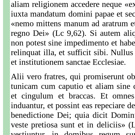
aliam religionem accedere neque «e
iuxta mandatum domini papae et se
«nemo mittens manum ad aratrum et 
regno Dei» (Lc 9,62). Si autem aliq
non potest sine impedimento et habe
relinquat illa, et sufficit sibi. Null
et institutionem sanctae Ecclesiae.
Alii vero fratres, qui promiserunt 
tunicam cum caputio et aliam sine ca
et cingulum et braccas. Et omnes 
induantur, et possint eas repeciare de
benedictione Dei; quia dicit Domin
veste pretiosa sunt et in deliciis» 
vestiuntur, in domibus regum sun