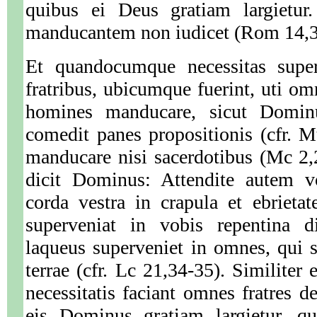
quibus ei Deus gratiam largietur
manducantem non iudicet (Rom 14,3
Et quandocumque necessitas superv
fratribus, ubicumque fuerint, uti om
homines manducare, sicut Domin
comedit panes propositionis (cfr. M
manducare nisi sacerdotibus (Mc 2,
dicit Dominus: Attendite autem vo
corda vestra in crapula et ebrietat
superveniat in vobis repentina d
laqueus superveniet in omnes, qui 
terrae (cfr. Lc 21,34-35). Similiter
necessitatis faciant omnes fratres d
eis Dominus gratiam largietur, qu