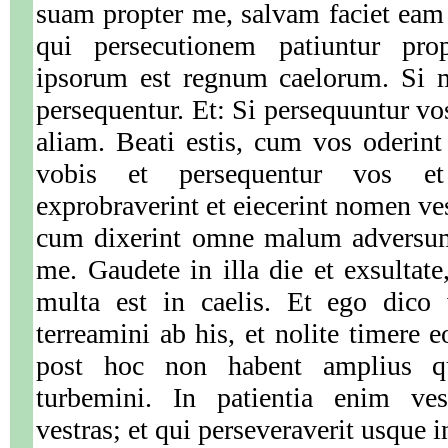
suam propter me, salvam faciet eam
qui persecutionem patiuntur prop
ipsorum est regnum caelorum. Si m
persequentur. Et: Si persequuntur vos
aliam. Beati estis, cum vos oderin
vobis et persequentur vos et
exprobraverint et eiecerint nomen 
cum dixerint omne malum adversum
me. Gaudete in illa die et exsultat
multa est in caelis. Et ego dico
terreamini ab his, et nolite timere 
post hoc non habent amplius qu
turbemini. In patientia enim ves
vestras; et qui perseveraverit usque i