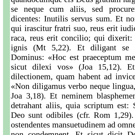
se neque cum aliis, sed procuren
dicentes: Inutilis servus sum. Et no
qui irascitur fratri suo, reus erit iudi
raca, reus erit concilio; qui dixerit
ignis (Mt 5,22). Et diligant se 
Dominus: «Hoc est praeceptum meu
sicut dilexi vos» (Joa 15,12). E
dilectionem, quam habent ad invice
«Non diligamus verbo neque lingua, 
Joa 3,18). Et neminem blaspheme
detrahant aliis, quia scriptum est: 
Deo sunt odibiles (cfr. Rom 1,29)
ostendentes mansuetudinem ad omne
non condemnent. Et sicut dicit D