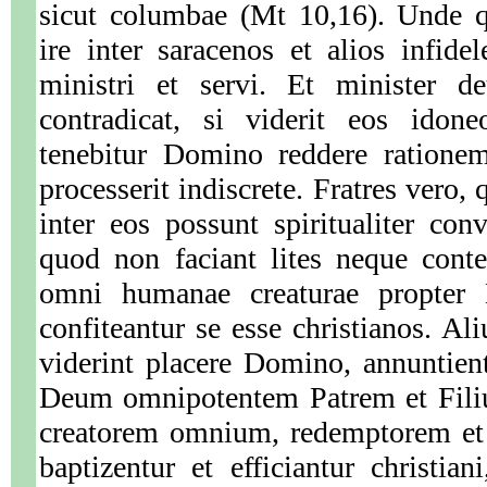
sicut columbae (Mt 10,16). Unde q
ire inter saracenos et alios infidel
ministri et servi. Et minister d
contradicat, si viderit eos ido
tenebitur Domino reddere rationem
processerit indiscrete. Fratres vero
inter eos possunt spiritualiter co
quod non faciant lites neque conte
omni humanae creaturae propter
confiteantur se esse christianos. A
viderint placere Domino, annuntien
Deum omnipotentem Patrem et Fili
creatorem omnium, redemptorem et 
baptizentur et efficiantur christia