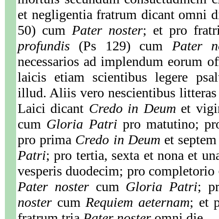
et negligentia fratrum dicant omni 
50) cum
Pater noster
; et pro frat
profundis
(Ps 129) cum
Pater n
necessarios ad implendum eorum off
laicis etiam scientibus legere psa
illud. Aliis vero nescientibus littera
Laici dicant
Credo in Deum
et vigi
cum
Gloria Patri
pro matutino; pr
pro prima
Credo in Deum
et septe
Patri
; pro tertia, sexta et nona et 
vesperis duodecim; pro completorio
Pater noster
cum
Gloria Patri
; p
noster
cum
Requiem aeternam
; et 
fratrum tria
Pater noster
omni die.