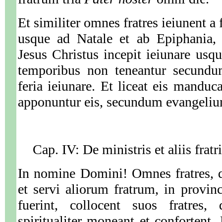
Et similiter omnes fratres ieiunent
usque ad Natale et ab Epiphania,
Jesus Christus incepit ieiunare usq
temporibus non teneantur secundu
feria ieiunare. Et liceat eis manduc
apponuntur eis, secundum evangelium
Cap. IV: De ministris et aliis fratr
In nomine Domini! Omnes fratres, q
et servi aliorum fratrum, in provinc
fuerint, collocent suos fratres,
spiritualiter moneant et confortent.