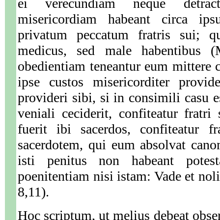
ei verecundiam neque detra
misericordiam habeant circa ip
privatum peccatum fratris sui; q
medicus, sed male habentibus (M
obedientiam teneantur eum mittere 
ipse custos misericorditer provide
provideri sibi, si in consimili casu e
veniali ceciderit, confiteatur fratr
fuerit ibi sacerdos, confiteatur f
sacerdotem, qui eum absolvat canon
isti penitus non habeant potes
poenitentiam nisi istam: Vade et noli
8,11).
Hoc scriptum, ut melius debeat obse