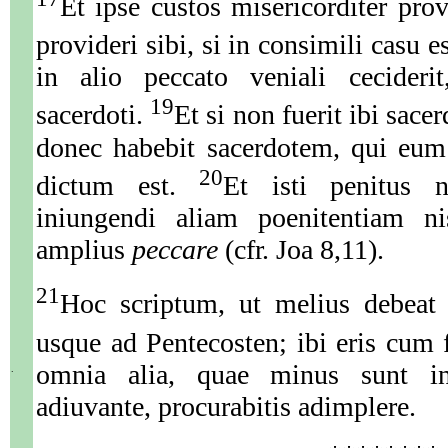
Et ipse custos misericorditer provi
provideri sibi, si in consimili casu e
in alio peccato veniali ceciderit
19
sacerdoti.
Et si non fuerit ibi sacer
donec habebit sacerdotem, qui eum 
20
dictum est.
Et isti penitus 
iniungendi aliam poenitentiam n
amplius
peccare
(cfr. Joa 8,11).
21
Hoc scriptum, ut melius debeat 
usque ad Pentecosten; ibi eris cum f
omnia alia, quae minus sunt i
.
adiuvante, procurabitis adimplere.