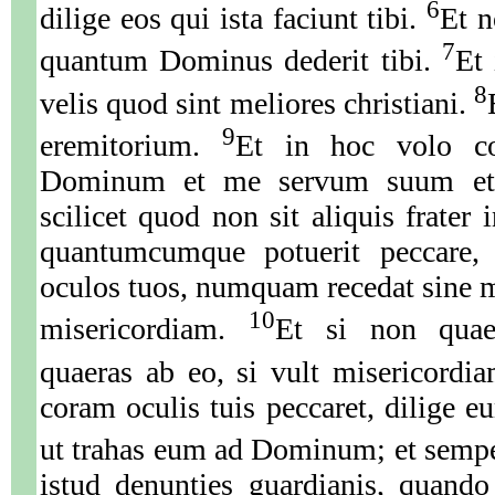
6
dilige eos qui ista faciunt tibi.
Et n
7
quantum Dominus dederit tibi.
Et 
8
velis quod sint meliores christiani.
9
eremitorium.
Et in hoc volo cog
Dominum et me servum suum et t
scilicet quod non sit aliquis frater
quantumcumque potuerit peccare, 
oculos tuos, numquam recedat sine mi
10
misericordiam.
Et si non quaer
quaeras ab eo, si vult misericordi
coram oculis tuis peccaret, dilige
ut trahas eum ad Dominum; et semper
istud denunties guardianis, quando