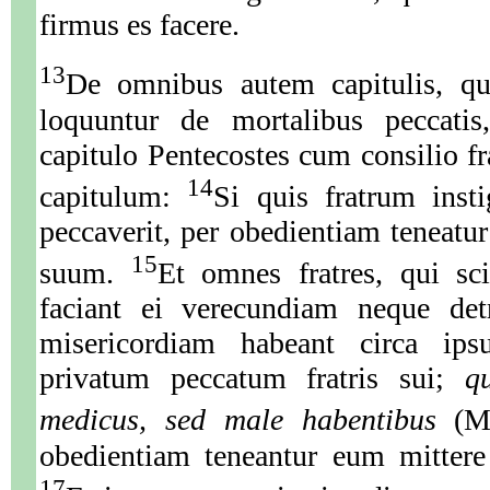
firmus es facere.
13
De omnibus autem capitulis, qu
loquuntur de mortalibus peccati
capitulo Pentecostes cum consilio fr
14
capitulum:
Si quis fratrum insti
peccaverit, per obedientiam teneatu
15
suum.
Et omnes fratres, qui sc
faciant ei verecundiam neque de
misericordiam habeant circa ip
privatum peccatum fratris sui;
q
medicus, sed male habentibus
(Mt
obedientiam teneantur eum mittere
17