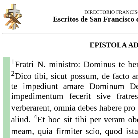
DIRECTORIO FRANCI
Escritos de San Francisco d
EPISTOLA A
1
Fratri N. ministro: Dominus te be
2
Dico tibi, sicut possum, de facto 
te impediunt amare Dominum De
impedimentum fecerit sive fratres
verberarent, omnia debes habere pro 
4
aliud.
Et hoc sit tibi per veram o
meam, quia firmiter scio, quod ista