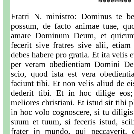
********
Fratri N. ministro: Dominus te ben
possum, de facto animae tuae, qu
amare Dominum Deum, et quicum
fecerit sive fratres sive alii, etia
debes habere pro gratia. Et ita velis e
per veram obedientiam Domini Dei
scio, quod ista est vera obedienti
faciunt tibi. Et non velis aliud de 
dederit tibi. Et in hoc dilige eos
meliores christiani. Et istud sit tib
in hoc volo cognoscere, si tu dili
suum et tuum, si feceris istud, scil
frater in mundo, qui peccaverit,