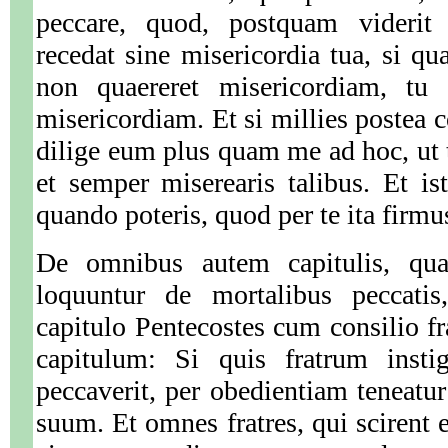
peccare, quod, postquam videri
recedat sine misericordia tua, si qu
non quaereret misericordiam, tu 
misericordiam. Et si millies postea c
dilige eum plus quam me ad hoc, u
et semper miserearis talibus. Et is
quando poteris, quod per te ita firmus
De omnibus autem capitulis, qua
loquuntur de mortalibus peccati
capitulo Pentecostes cum consilio fr
capitulum: Si quis fratrum instig
peccaverit, per obedientiam teneatu
suum. Et omnes fratres, qui scirent 