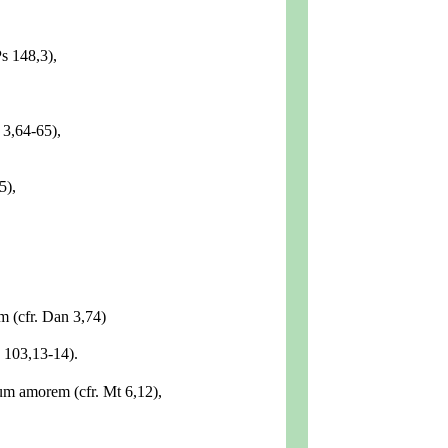
Ps 148,3),
 3,64-65),
5),
m (cfr. Dan 3,74)
s 103,13-14).
uum amorem (cfr. Mt 6,12),