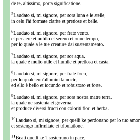
de te, altissimo, porta significatione.
5
Laudato si, mi signore, per sora luna e le stelle,
in celu l'ài formate clarite et pretiose et belle.
6
Laudato si, mi signore, per frate vento,
et per aere et nubilo et sereno et onne tempo,
per lo quale a le tue creature dai sustentamento.
7
Laudato si, mi signore, per sor aqua,
la quale è multo utile et humile et pretiosa et casta.
8
Laudato si, mi signore, per frate focu,
per lo quale enn'allumini la nocte,
ed ello è bello et iocundo et robustoso et forte.
9
Laudato si, mi signore, per sora nostra matre terra,
la quale ne sustenta et governa,
et produce diversi fructi con coloriti flori et herba.
10
Laudato si, mi signore, per quelli ke perdonano per lo tuo amor
et sostengo infirmitate et tribulatione.
11
Beati quelli ke 'l sosterrano in pace,