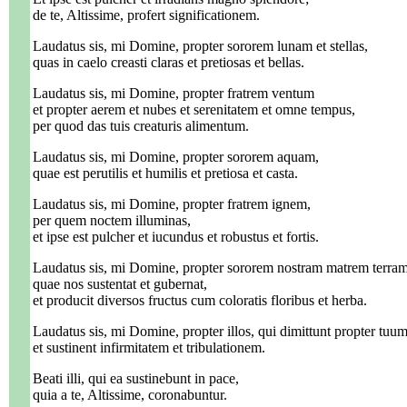
de te, Altissime, profert significationem.
Laudatus sis, mi Domine, propter sororem lunam et stellas,
quas in caelo creasti claras et pretiosas et bellas.
Laudatus sis, mi Domine, propter fratrem ventum
et propter aerem et nubes et serenitatem et omne tempus,
per quod das tuis creaturis alimentum.
Laudatus sis, mi Domine, propter sororem aquam,
quae est perutilis et humilis et pretiosa et casta.
Laudatus sis, mi Domine, propter fratrem ignem,
per quem noctem illuminas,
et ipse est pulcher et iucundus et robustus et fortis.
Laudatus sis, mi Domine, propter sororem nostram matrem terram
quae nos sustentat et gubernat,
et producit diversos fructus cum coloratis floribus et herba.
Laudatus sis, mi Domine, propter illos, qui dimittunt propter tu
et sustinent infirmitatem et tribulationem.
Beati illi, qui ea sustinebunt in pace,
quia a te, Altissime, coronabuntur.