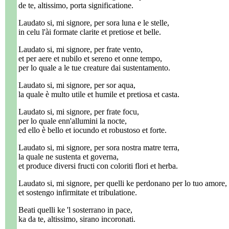
de te, altissimo, porta significatione.
Laudato si, mi signore, per sora luna e le stelle,
in celu l'ài formate clarite et pretiose et belle.
Laudato si, mi signore, per frate vento,
et per aere et nubilo et sereno et onne tempo,
per lo quale a le tue creature dai sustentamento.
Laudato si, mi signore, per sor aqua,
la quale è multo utile et humile et pretiosa et casta.
Laudato si, mi signore, per frate focu,
per lo quale enn'allumini la nocte,
ed ello è bello et iocundo et robustoso et forte.
Laudato si, mi signore, per sora nostra matre terra,
la quale ne sustenta et governa,
et produce diversi fructi con coloriti flori et herba.
Laudato si, mi signore, per quelli ke perdonano per lo tuo amore,
et sostengo infirmitate et tribulatione.
Beati quelli ke 'l sosterrano in pace,
ka da te, altissimo, sirano incoronati.