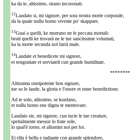
ka da te, altissimo, sirano incoronati.
12
Laudato si, mi signore, per sora nostra morte corporale,
da la quale nullu homo vivente po' skappare.
13
Guai a quelli, ke morrano ne le peccata mortali:
beati quelli ke trovarà ne le tue sanctissime voluntati,
ka la morte secunda nol farrà male.
14
Laudate et benedicete mi signore,
et rengratiate et serviateli cun grande humilitate.
********
Altissimu onnipotente bon signore,
tue so le laude, la gloria e l'onore et onne benedictione.
Ad te solo, altissimo, se konfano,
et nullu homo ene dignu te mentovare.
Laudato sie, mi signore, cun tucte le tue creature,
spetialmente messor lo frate sole,
lo qual'è iorno, et allumini noi per loi.
Et ellu è bellu e radiante con grande splendore,