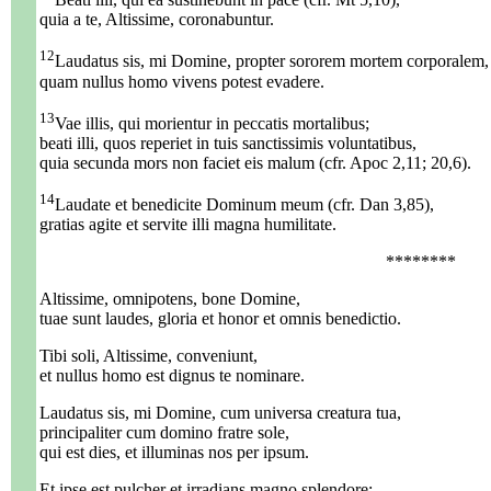
quia a te, Altissime, coronabuntur.
12
Laudatus sis, mi Domine, propter sororem mortem corporalem,
quam nullus homo vivens potest evadere.
13
Vae illis, qui morientur in peccatis mortalibus;
beati illi, quos reperiet in tuis sanctissimis voluntatibus,
quia secunda mors non faciet eis malum (cfr. Apoc 2,11; 20,6).
14
Laudate et benedicite Dominum meum (cfr. Dan 3,85),
gratias agite et servite illi magna humilitate.
********
Altissime, omnipotens, bone Domine,
tuae sunt laudes, gloria et honor et omnis benedictio.
Tibi soli, Altissime, conveniunt,
et nullus homo est dignus te nominare.
Laudatus sis, mi Domine, cum universa creatura tua,
principaliter cum domino fratre sole,
qui est dies, et illuminas nos per ipsum.
Et ipse est pulcher et irradians magno splendore;