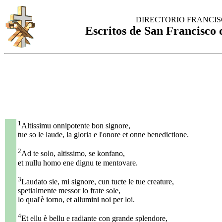
DIRECTORIO FRANCI
Escritos de San Francisco d
1
Altissimu onnipotente bon signore,
tue so le laude, la gloria e l'onore et onne benedictione.
2
Ad te solo, altissimo, se konfano,
et nullu homo ene dignu te mentovare.
3
Laudato sie, mi signore, cun tucte le tue creature,
spetialmente messor lo frate sole,
lo qual'è iorno, et allumini noi per loi.
4
Et ellu è bellu e radiante con grande splendore,