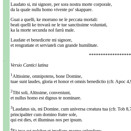
Laudato si, mi signore, per sora nostra morte corporale,
da la quale nullu homo vivente po' skappare.
Guai a quelli, ke morrano ne le peccata mortali:
beati quelli ke trovarà ne le tue sanctissime voluntati,
ka la morte secunda nol farrà male.
Laudate et benedicete mi signore,
et rengratiate et serviateli cun grande humilitate.
******************
.
Versio Cantici latina
1
Altissime, omnipotens, bone Domine,
tuae sunt laudes, gloria et honor et omnis benedictio (cfr. Apoc 4,
2
Tibi soli, Altissime, conveniunt,
et nullus homo est dignus te nominare.
3
Laudatus sis, mi Domine, cum universa creatura tua (cfr. Tob 8,7
principaliter cum domino fratre sole,
qui est dies, et illuminas nos per ipsum.
4
Et ipse est pulcher et irradians magno splendore;