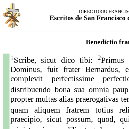
DIRECTORIO FRANCI
Escritos de San Francisco d
Benedictio fra
1
2
Scribe, sicut dico tibi:
Primus 
Dominus, fuit frater Bernardus, e
complevit perfectissime perfect
distribuendo bona sua omnia paup
propter multas alias praerogativas t
quam aliquem fratrem totius rel
praecipio, sicut possum, quod, qu