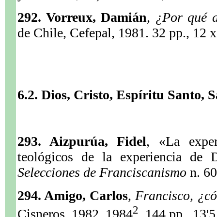
292. Vorreux, Damián
,
¿Por qué a
de Chile, Cefepal, 1981. 32 pp., 12 
6.2. Dios, Cristo, Espíritu Santo,
293. Aizpurúa, Fidel
, «La exper
teológicos de la experiencia de 
Selecciones de Franciscanismo
n. 6
294. Amigo, Carlos
,
Francisco, ¿c
2
Cisneros, 1982, 1984
. 144 pp., 13'