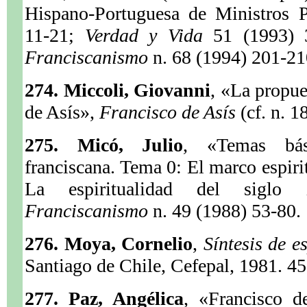
Hispano-Portuguesa de Ministros 
11-21;
Verdad y Vida
51 (1993)
Franciscanismo
n. 68 (1994) 201-21
274. Miccoli, Giovanni
, «La propue
de Asís»,
Francisco de Asís
(cf. n. 1
275. Micó, Julio
, «Temas bási
franciscana. Tema 0: El marco espiri
La espiritualidad del sigl
Franciscanismo
n. 49 (1988) 53-80.
276. Moya, Cornelio
,
Síntesis de e
Santiago de Chile, Cefepal, 1981. 45
277. Paz, Angélica
, «Francisco d