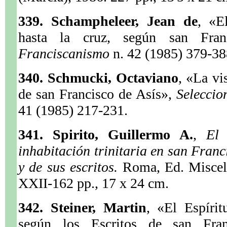
339. Schampheleer, Jean de
, «E
hasta la cruz, según san Fra
Franciscanismo
n. 42 (1985) 379-38
340. Schmucki, Octaviano
, «La vi
de san Francisco de Asís»,
Seleccio
41 (1985) 217-231.
341. Spirito, Guillermo A.
,
El 
inhabitación trinitaria en san Franc
y de sus escritos.
Roma, Ed. Miscel
XXII-162 pp., 17 x 24 cm.
342. Steiner, Martin
, «El Espírit
según los Escritos de san Fra