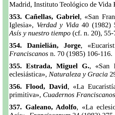
Madrid, Instituto Teológico de Vida 
353. Cañellas, Gabriel
, «San Fran
Iglesia»,
Verdad y Vida
40 (1982)
Asís y nuestro tiempo
(cf. n. 20), 55-
354. Danielián, Jorge
, «Eucaris
Franciscanos
n. 70 (1985) 106-116.
355. Estrada, Miguel G.
, «San F
eclesiástica»,
Naturaleza y Gracia
2
356. Flood, David
, «La Eucaristí
primitiva»,
Cuadernos Franciscano
357. Galeano, Adolfo
, «La eclesi