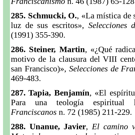
Franciscanismo
n. 46 (1987) 65-128
285. Schmucki, O.
, «La mística de 
luz de sus escritos»,
Selecciones
(1991) 355-390.
286. Steiner, Martin
, «¿Qué radic
motivo de la clausura del VIII cen
san Francisco)»,
Selecciones de Fr
469-483.
287. Tapia, Benjamín
, «El espírit
Para una teología espiritual 
Franciscanos
n. 72 (1985) 211-229.
288. Unanue, Javier
,
El camino v