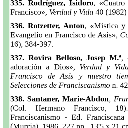
335. Rodríguez, Isidoro
, «Cuatro
Francisco»,
Verdad y Vida
40 (1982)
336. Rotzetter, Anton
, «Mística y
Evangelio en Francisco de Asís»,
C
16), 384-397.
337. Rovira Belloso, Josep M.ª
,
adoración a Dios»,
Verdad y Vi
Francisco de Asís y nuestro ti
Selecciones de Franciscanismo
n. 4
338. Santaner, Marie-Abdon
,
Fran
(Col. Hermano Francisco, 18
Franciscanismo - Ed. Franciscana
(Murcia), 1986. 227 pp., 13'5 x 21 c