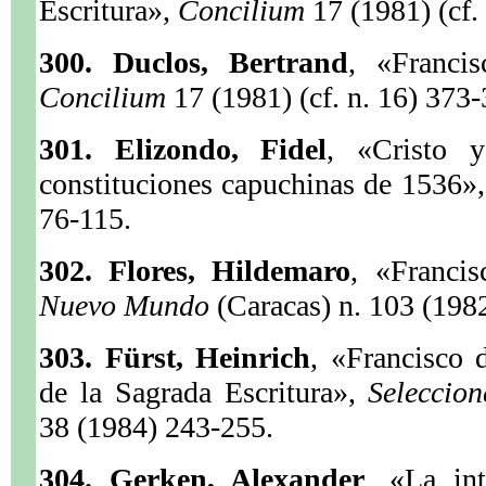
Escritura»,
Concilium
17 (1981) (cf.
300. Duclos, Bertrand
, «Franci
Concilium
17 (1981) (cf. n. 16) 373-
301. Elizondo, Fidel
, «Cristo 
constituciones capuchinas de 1536»
76-115.
302. Flores, Hildemaro
, «Francis
Nuevo Mundo
(Caracas) n. 103 (198
303. Fürst, Heinrich
, «Francisco 
de la Sagrada Escritura»,
Seleccio
38 (1984) 243-255.
304. Gerken, Alexander
, «La int