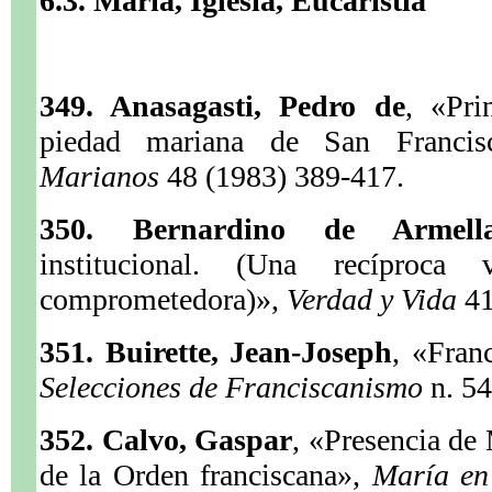
6.3. María, Iglesia, Eucaristía
349. Anasagasti, Pedro de
, «Pri
piedad mariana de San Franci
Marianos
48 (1983) 389-417.
350. Bernardino de Armell
institucional. (Una recíproca 
comprometedora)»,
Verdad y Vida
41
351. Buirette, Jean-Joseph
, «Franc
Selecciones de Franciscanismo
n. 5
352. Calvo, Gaspar
, «Presencia de 
de la Orden franciscana»,
María en 