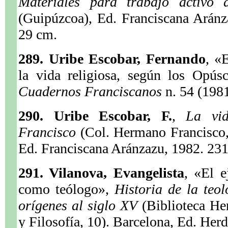
Materiales para trabajo activo
(Guipúzcoa), Ed. Franciscana Aránz
29 cm.
289. Uribe Escobar, Fernando
, «
la vida religiosa, según los Opús
Cuadernos Franciscanos
n. 54 (198
290. Uribe Escobar, F.
,
La vid
Francisco
(Col. Hermano Francisco,
Ed. Franciscana Aránzazu, 1982. 231
291. Vilanova, Evangelista
, «El e
como teólogo»,
Historia de la teol
orígenes al siglo XV
(Biblioteca He
y Filosofía, 10). Barcelona, Ed. Her