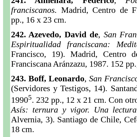
241. Almenara, Federico
,
Fo
franciscanos.
Madrid, Centro de F
pp., 16 x 23 cm.
242. Azevedo, David de
,
San Franc
Espiritualidad franciscana: Medi
Francisco, 19). Madrid, Centro d
Franciscana Aránzazu, 1987. 152 pp.
243. Boff, Leonardo
,
San Francisco
(Servidores y Testigos, 14). Santand
5
1990
. 232 pp., 12 x 21 cm. Con otro
Asís: ternura y vigor. Una lectu
Alvernia, 3). Santiago de Chile, Cef
18 cm.