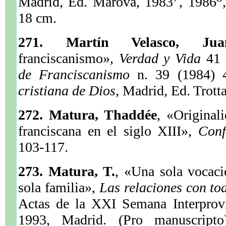
Madrid, Ed. Marova, 1983
, 1986
18 cm.
271. Martín Velasco, Jua
franciscanismo»,
Verdad y Vida
41 
de Franciscanismo
n. 39 (1984)
cristiana de Dios
, Madrid, Ed. Trott
272. Matura, Thaddée
, «Original
franciscana en el siglo XIII»,
Con
103-117.
273. Matura, T.
, «Una sola vocaci
sola familia»,
Las relaciones con tod
Actas de la XXI Semana Interprovi
1993, Madrid. (Pro manuscripto