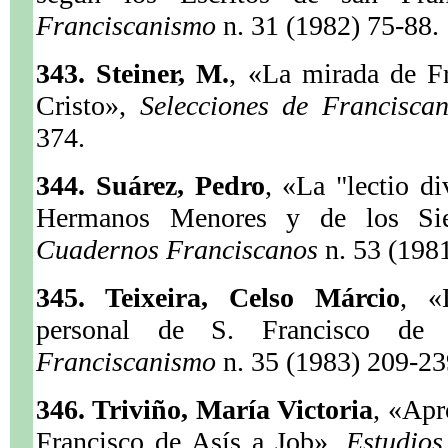
Franciscanismo
n. 31 (1982) 75-88.
343. Steiner, M.
, «La mirada de Fr
Cristo»,
Selecciones de Francisc
374.
344. Suárez, Pedro
, «La "lectio di
Hermanos Menores y de los Sie
Cuadernos Franciscanos
n. 53 (198
345. Teixeira, Celso Márcio
, «
personal de S. Francisco de
Franciscanismo
n. 35 (1983) 209-23
346. Triviño, María Victoria
, «Apr
Francisco de Asís a Job»,
Estudio