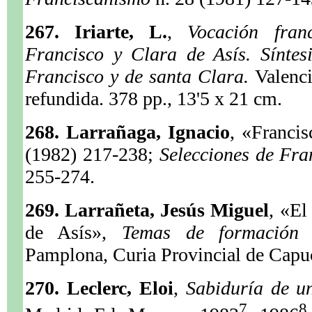
267. Iriarte, L.
,
Vocación fran
Francisco y Clara de Asís. Síntes
Francisco y de santa Clara.
Valenci
refundida. 378 pp., 13'5 x 21 cm.
268. Larrañaga, Ignacio
, «Franci
(1982) 217-238;
Selecciones de Fr
255-274.
269. Larrañeta, Jesús Miguel
, «El
de Asís»,
Temas de formación
Pamplona, Curia Provincial de Capu
270. Leclerc, Eloi
,
Sabiduría de 
7
8