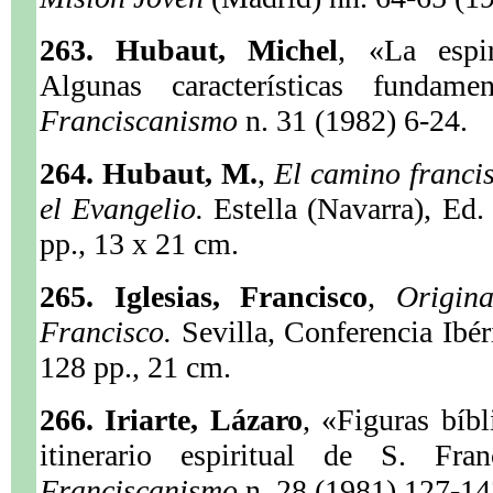
263. Hubaut, Michel
, «La espir
Algunas características fundame
Franciscanismo
n. 31 (1982) 6-24.
264. Hubaut, M.
,
El camino francis
el Evangelio.
Estella (Navarra), Ed
pp., 13 x 21 cm.
265. Iglesias, Francisco
,
Origin
Francisco.
Sevilla, Conferencia Ibé
128 pp., 21 cm.
266. Iriarte, Lázaro
, «Figuras bíbl
itinerario espiritual de S. Fra
Franciscanismo
n. 28 (1981) 127-14