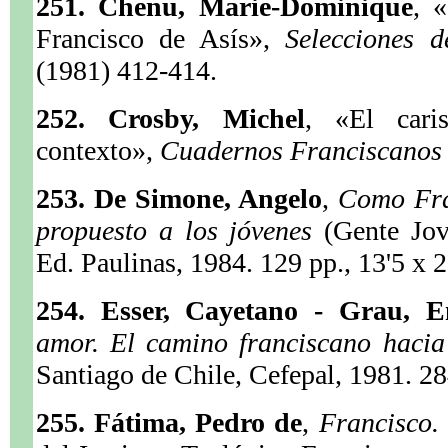
251. Chenu, Marie-Dominique
, 
Francisco de Asís»,
Selecciones 
(1981) 412-414.
252. Crosby, Michel
, «El cari
contexto»,
Cuadernos Franciscano
253. De Simone, Angelo
,
Como Fra
propuesto a los jóvenes
(Gente Jov
Ed. Paulinas, 1984. 129 pp., 13'5 x 
254. Esser, Cayetano - Grau, E
amor. El camino franciscano haci
Santiago de Chile, Cefepal, 1981. 28
255. Fátima, Pedro de
,
Francisco.