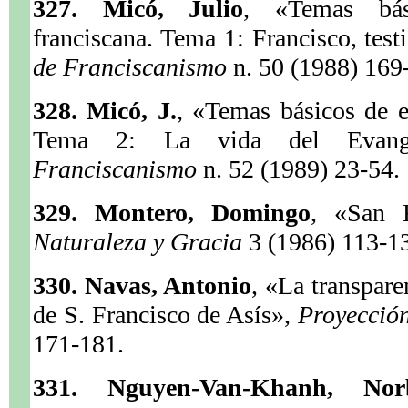
327. Micó, Julio
, «Temas bási
franciscana. Tema 1: Francisco, tes
de Franciscanismo
n. 50 (1988) 169
328. Micó, J.
, «Temas básicos de es
Tema 2: La vida del Evang
Franciscanismo
n. 52 (1989) 23-54.
329. Montero, Domingo
, «San F
Naturaleza y Gracia
3 (1986) 113-1
330. Navas, Antonio
, «La transpar
de S. Francisco de Asís»,
Proyecció
171-181.
331. Nguyen-Van-Khanh, Norb