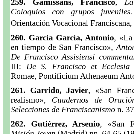
259. Gamissans, Francisco
,
La
Coloquios con grupos juvenile
Orientación Vocacional Franciscana,
260. García García, Antonio
, «La
en tiempo de San Francisco»,
Anto
De Francisco Assisiensi commenta
III:
De S. Francisco et Ecclesia d
Romae, Pontificium Athenaeum Anto
261. Garrido, Javier
, «San Fran
realismo»,
Cuadernos de Oraci
Selecciones de Franciscanismo
n. 3
262. Gutiérrez, Arsenio
, «San F
Misión Joven
(Madrid) nn. 64-65 (1