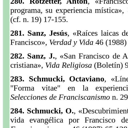
280. Rotzetter, Anton
, «Francis
programa, su experiencia mística»,
(cf. n. 19) 17-155.
281. Sanz, Jesús
, «Raíces laicas d
Francisco»,
Verdad y Vida
46 (1988)
282. Sanz, J.
, «San Francisco de A
cristiana»,
Vida Religiosa
(Boletín) 
283. Schmucki, Octaviano
, «Lín
"Forma vitae" en la experienc
Selecciones de Franciscanismo
n. 2
284. Schmucki, O.
, «Descubrimient
vida evangélica por Francisco 