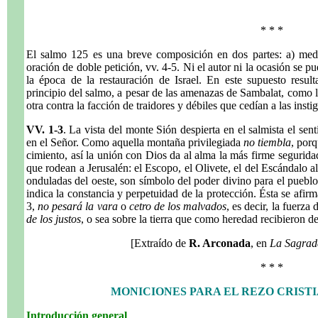
* * *
El salmo 125 es una breve composición en dos partes: a) medi
oración de doble petición, vv. 4-5. Ni el autor ni la ocasión se p
la época de la restauración de Israel. En este supuesto resulta
principio del salmo, a pesar de las amenazas de Sambalat, como las
otra contra la facción de traidores y débiles que cedían a las inst
VV. 1-3
. La vista del monte Sión despierta en el salmista el sen
en el Señor. Como aquella montaña privilegiada
no tiembla
, por
cimiento, así la unión con Dios da al alma la más firme seguridad
que rodean a Jerusalén: el Escopo, el Olivete, el del Escándalo al 
onduladas del oeste, son símbolo del poder divino para el pueblo
indica la constancia y perpetuidad de la protección. Ésta se afir
3,
no pesará la vara
o
cetro de los malvados
, es decir, la fuerza 
de los justos
, o sea sobre la tierra que como heredad recibieron de
[Extraído de
R. Arconada
, en
La Sagrada
* * *
MONICIONES PARA EL REZO CRISTI
Introducción general