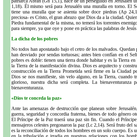
patriarca Abrán (Gn 15,1), hace de un perseguido en Jerusalén un
1,18). Él mismo será para Jerusalén una muralla en torno. El 
tiene una muralla que se asienta sobre doce piedras (Ap 24,14
preciosa- es Cristo, el gran abrazo que Dios da a la ciudad. Quien 
Piedra fundamental de la misma, no temerá los torrentes enemigo
para siempre, ya que oye y pone en práctica las palabras de Jesús
La dicha de los pobres
No todos han apostatado bajo el cetro de los malvados. Quedan p
han desviado por sendas tortuosas; antes bien confían en el Seño
pobres es doble: tienen una tierra donde habitar y es la Tierra en
la Tierra de la manifestación divina. Dios es arquitecto y constru
construcción en la Tierra Prometida será firme en la Ciudad
Dios se nos manifieste, sin velo alguno, en la Tierra, cuando 
glorioso, nuestra dicha será completa. La bienaventuranza p
bienaventuranza.
«Dios te conceda la paz»
Ante las amenazas de destrucción que planean sobre Jerusalén,
guerra, seguridad y concordia fraterna, bienes de todo género ot
El Príncipe de la Paz traerá una paz sin fin. Cuando el Príncip
mensajeros celestes pregonaron la paz (Lc 2,14). Será fruto del sa
es la reconciliación de todos los hombres en un solo cuerpo. Es un
en la tribulación e irradia en nuestras relaciones con los hom