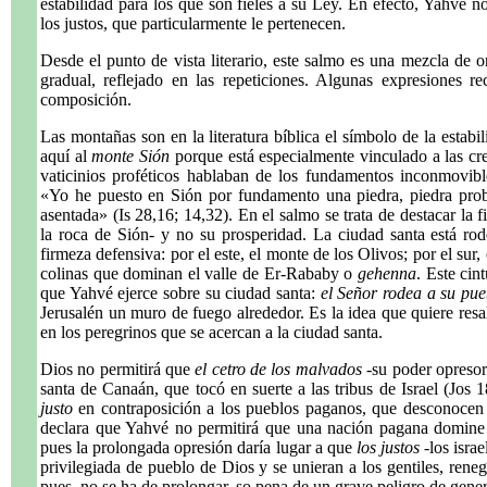
estabilidad para los que son fieles a su Ley. En efecto, Yahvé n
los justos, que particularmente le pertenecen.
Desde el punto de vista literario, este salmo es una mezcla de o
gradual, reflejado en las repeticiones. Algunas expresiones re
composición.
Las montañas son en la literatura bíblica el símbolo de la estabi
aquí al
monte Sión
porque está especialmente vinculado a las cree
vaticinios proféticos hablaban de los fundamentos inconmovibl
«Yo he puesto en Sión por fundamento una piedra, piedra proba
asentada» (Is 28,16; 14,32). En el salmo se trata de destacar la 
la roca de Sión- y no su prosperidad. La ciudad santa está ro
firmeza defensiva: por el este, el monte de los Olivos; por el sur,
colinas que dominan el valle de Er-Rababy o
gehenna
. Este cin
que Yahvé ejerce sobre su ciudad santa:
el Señor rodea a su pue
Jerusalén un muro de fuego alrededor. Es la idea que quiere resa
en los peregrinos que se acercan a la ciudad santa.
Dios no permitirá que
el cetro de los malvados
-su poder opresor
santa de Canaán, que tocó en suerte a las tribus de Israel (Jos 
justo
en contraposición a los pueblos paganos, que desconocen la
declara que Yahvé no permitirá que una nación pagana domine
pues la prolongada opresión daría lugar a que
los justos
-los israe
privilegiada de pueblo de Dios y se unieran a los gentiles, ren
pues, no se ha de prolongar, so pena de un grave peligro de gener