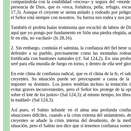
comparándola con la estabilidad «rocosa» y segura del «monte 
presencia de Dios, que es «roca, fortaleza, peña, refugio, escu
17,3). Aunque el creyente se sienta aislado y rodeado por peligr
el Señor está siempre con nosotros. Su fuerza nos rodea y nos pr
También el profeta Isaías testimonia que escuchó de labios de Dio
aquí que yo pongo por fundamento en Sión una piedra elegida, an
fe en ella, no vacilará» (Is 28,16).
2. Sin embargo, continúa el salmista, la confianza del fiel tiene
defender a su pueblo, precisamente como las montañas rodean
fortificada con bastiones naturales (cf. Sal 124,2). En una prof
seré para ella muralla de fuego en torno, y dentro de ella seré glor
En este clima de confianza radical, que es el clima de la fe, el salm
creyentes. Su situación puede ser preocupante a causa de la
imponer su dominio. Los justos tendrían incluso la tentación 
evitar graves inconvenientes, pero el Señor los protege de la o
sobre el lote de los justos» (Sal 124,3); al mismo tiempo, los lib
la maldad» (Sal 124,3).
Así pues, el Salmo infunde en el alma una profunda confia
situaciones difíciles, cuando a la crisis externa del aislamiento, d
creyentes se añade la crisis interna del desaliento, de la m
situación, pero el Salmo nos dice que si tenemos confianza somos