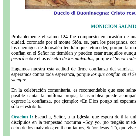
MONICIÓN SÁLMI
Probablemente el salmo 124 fue compuesto en ocasión de una 
ciudad, coronada por el monte Sión, es, para los peregrinos, co
los enemigos de Jerusalén tendrán que retroceder, porque la m
confían en el Señor no tiemblan y pueden estar tranquilos aunq
pesará
sobre ellos
el cetro de los malvados
, porque
el Señor rode
Hagamos nuestra esta actitud de firme confianza del salmista.
esperamos contra toda esperanza, porque
los que confían en el 
siempre
.
En la celebración comunitaria, es recomendable que este salm
posible cantar la antífona propia, la asamblea puede acompa
exprese la confianza, por ejemplo: «En Dios pongo mi esperanz
sólo el estribillo.
Oración I:
Escucha, Señor, a tu Iglesia, que espera de ti la unid
discípulos en la tempestad nocturna «Soy yo, ¡no tengáis mied
cetro de los malvados; en ti confiamos, Señor Jesús. Tú, que vives