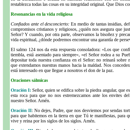
restablezca todas las cosas en su integridad original. Que Dios c
Resonancias en la vida religiosa
Confiados ante el desconcierto:
En medio de tantas insidias, defe
compromisos cristianos y religiosos, ¿quién nos asegura que jus
Señor? Y cuando, por otra parte, observamos la bisoñez y precar
vida espiritual, ¿dónde podremos encontrar una garantía de perse
El salmo 124 nos da esta respuesta consoladora: «Los que conf
tiembla, está asentado para siempre», «el Señor rodea a su Pu
depositar toda nuestra confianza en el Señor: no reinará sobre 
que extendamos nuestras manos hacia la maldad. Nos concederá 
está interesado en que llegue a nosotros el don de la paz.
Oraciones sálmicas
Oración I:
Señor, quien se edifica sobre la piedra angular, que es
esta roca para que no nos estremezcamos ante los envites del
nuestro Señor. Amén.
Oración II
: No dejes, Padre, que nos desviemos por sendas tor
para que habitemos en la tierra en que Tú te manifiestas, para 
vive y reina por los siglos de los siglos. Amén.