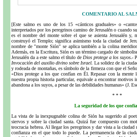
COMENTARIO AL SALM
[Este salmo es uno de los 15 «cánticos graduales» o «canto
interpretados por los peregrinos camino de Jerusalén o cuando s
es el nombre del monte sobre el que se asienta Jerusalén y, m
construyó el Templo; significa asimismo toda la ciudad de Jerus
nombre de "monte Sión" se aplica también a la colina meridion
Además, en la Escritura, Sión es un término cargado de simbolism
Jerusalén da a este salmo el título de
Dios protege a los suyos
.- 
Invocación del auxilio divino sobre Israel.
La solidez de la ciuda
y rodeada de montañas, es símbolo de la firmeza con que el Señor
«Dios protege a los que confían en Él. Repasar con la mente la 
nuestra propia historia particular, equivale a encontrar motivos
abandona a los suyos, a pesar de las debilidades humanas» (J. Es
* * *
La seguridad de los que confí
La vista de la inexpugnable colina de Sión ha sugerido al poet
siervos y sobre la ciudad santa. Quizá fue compuesto con moti
teocracia hebrea. Al llegar los peregrinos y dar vista a la ciudad
confianza en el que todo lo puede. La permanencia de la ciuda