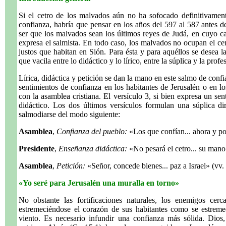
Si el cetro de los malvados aún no ha sofocado definitivament
confianza, habría que pensar en los años del 597 al 587 antes de
ser que los malvados sean los últimos reyes de Judá, en cuyo 
expresa el salmista. En todo caso, los malvados no ocupan el cen
justos que habitan en Sión. Para ésta y para aquéllos se desea 
que vacila entre lo didáctico y lo lírico, entre la súplica y la profe
Lírica, didáctica y petición se dan la mano en este salmo de confi
sentimientos de confianza en los habitantes de Jerusalén o en l
con la asamblea cristiana. El versículo 3, si bien expresa un se
didáctico. Los dos últimos versículos formulan una súplica di
salmodiarse del modo siguiente:
Asamblea
,
Confianza del pueblo:
«Los que confían... ahora y po
Presidente
,
Enseñanza didáctica:
«No pesará el cetro... su mano 
Asamblea
,
Petición:
«Señor, concede bienes... paz a Israel» (vv. 
«Yo seré para Jerusalén una muralla en torno»
No obstante las fortificaciones naturales, los enemigos ce
estremeciéndose el corazón de sus habitantes como se estreme
viento. Es necesario infundir una confianza más sólida. Dios