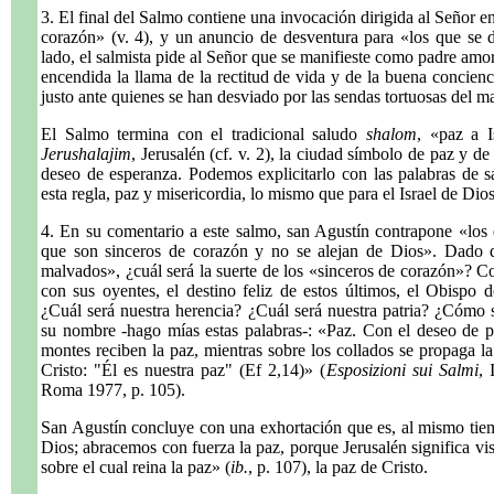
3. El final del Salmo contiene una invocación dirigida al Señor e
corazón» (v. 4), y un anuncio de desventura para «los que se d
lado, el salmista pide al Señor que se manifieste como padre amor
encendida la llama de la rectitud de vida y de la buena concienc
justo ante quienes se han desviado por las sendas tortuosas del m
El Salmo termina con el tradicional saludo
shalom
, «paz a I
Jerushalajim
, Jerusalén (cf. v. 2), la ciudad símbolo de paz y d
deseo de esperanza. Podemos explicitarlo con las palabras de 
esta regla, paz y misericordia, lo mismo que para el Israel de Dio
4. En su comentario a este salmo, san Agustín contrapone «los 
que son sinceros de corazón y no se alejan de Dios». Dado qu
malvados», ¿cuál será la suerte de los «sinceros de corazón»? C
con sus oyentes, el destino feliz de estos últimos, el Obisp
¿Cuál será nuestra herencia? ¿Cuál será nuestra patria? ¿Cómo
su nombre -hago mías estas palabras-: «Paz. Con el deseo de p
montes reciben la paz, mientras sobre los collados se propaga la 
Cristo: "Él es nuestra paz" (Ef 2,14)» (
Esposizioni sui Salmi
, 
Roma 1977, p. 105).
San Agustín concluye con una exhortación que es, al mismo tie
Dios; abracemos con fuerza la paz, porque Jerusalén significa visi
sobre el cual reina la paz» (
ib.
, p. 107), la paz de Cristo.