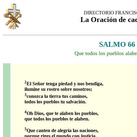
DIRECTORIO FRANCI
La Oración de ca
SALMO 66
Que todos los pueblos alabe
2
El Señor tenga piedad y nos bendiga,
ilumine su rostro sobre nosotros;
3
conozca la tierra tus caminos,
todos los pueblos tu salvación.
4
Oh Dios, que te alaben los pueblos,
que todos los pueblos te alaben.
5
Que canten de alegría las naciones,
porque riges el mundo con justicia,