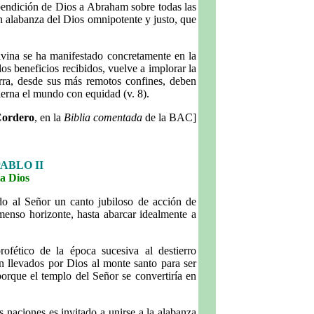
 bendición de Dios a Abraham sobre todas las
en alabanza del Dios omnipotente y justo, que
ivina se ha manifestado concretamente en la
los beneficios recibidos, vuelve a implorar la
erra, desde sus más remotos confines, deben
ierna el mundo con equidad (v. 8).
Cordero
, en la
Biblia comentada
de la BAC]
ABLO II
 a Dios
do al Señor un canto jubiloso de acción de
menso horizonte, hasta abarcar idealmente a
profético de la época sucesiva al destierro
n llevados por Dios al monte santo para ser
porque el templo del Señor se convertiría en
 naciones es invitado a unirse a la alabanza