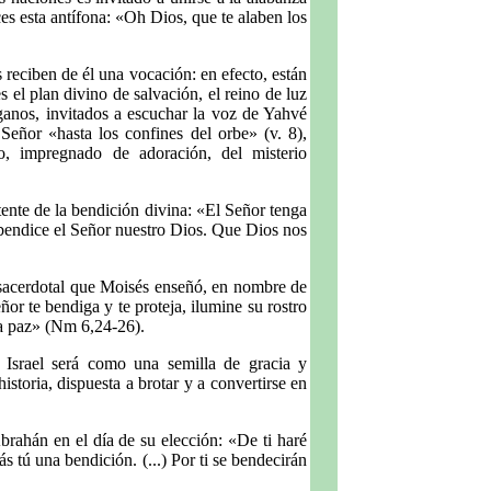
ces esta antífona: «Oh Dios, que te alaben los
 reciben de él una vocación: en efecto, están
 el plan divino de salvación, el reino de luz
ganos, invitados a escuchar la voz de Yahvé
Señor «hasta los confines del orbe» (v. 8),
, impregnado de adoración, del misterio
stente de la bendición divina: «El Señor tenga
s bendice el Señor nuestro Dios. Que Dios nos
n sacerdotal que Moisés enseñó, en nombre de
ñor te bendiga y te proteja, ilumine su rostro
 la paz» (Nm 6,24-26).
 Israel será como una semilla de gracia y
istoria, dispuesta a brotar y a convertirse en
rahán en el día de su elección: «De ti haré
 tú una bendición. (...) Por ti se bendecirán