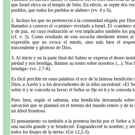
que Israel eleva en el templo de Sión. En efecto, se repite dos ve
pueblos, que todos los pueblos te alaben» (vv. 4 y 6).
2. Incluso los que no pertenecen a la comunidad elegida por Dios
llamados a conocer el «camino» revelado a Israel. El «camino» es
y de paz, en cuya realización se ven implicados también los pa
(cf. v. 3). Como resultado de esta escucha obediente temen al 
expresión que no evoca el miedo, sino más bien el respeto
trascendente y glorioso de Dios.
3. Al inicio y en la parte final del Salmo se expresa el deseo insi
piedad y nos bendiga, ilumine su rostro sobre nosotros (...). No
bendiga» (vv. 2.7-8).
Es fácil percibir en estas palabras el eco de la famosa bendició
Dios, a Aarón y a los descendientes de la tribu sacerdotal: «El Se
sobre ti y te conceda su favor; el Señor se fije en ti y te conceda
Pues bien, según el salmista, esta bendición derramada sobre
salvación que se plantará en el terreno del mundo entero y de la h
un árbol frondoso.
El pensamiento va también a la promesa hecha por el Señor a Ab
una nación grande y te bendeciré. Engrandeceré tu nombre; y serás
todos los linajes de la tierra» (Gn 12,2-3).