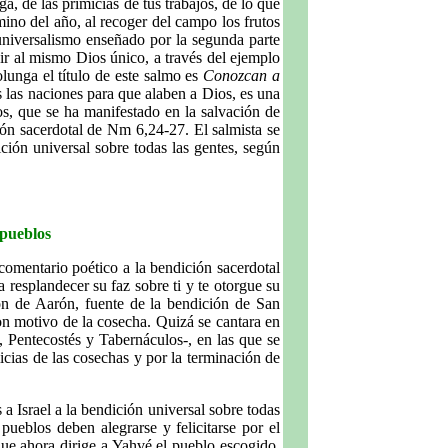
a, de las primicias de tus trabajos, de lo que
mino del año, al recoger del campo los frutos
l universalismo enseñado por la segunda parte
vir al mismo Dios único, a través del ejemplo
lunga el título de este salmo es
Conozcan a
s las naciones para que alaben a Dios, es una
s, que se ha manifestado en la salvación de
ión sacerdotal de Nm 6,24-27. El salmista se
ición universal sobre todas las gentes, según
 pueblos
 comentario poético a la bendición sacerdotal
resplandecer su faz sobre ti y te otorgue su
ión de Aarón, fuente de la bendición de San
n motivo de la cosecha. Quizá se cantara en
, Pentecostés y Tabernáculos-, en las que se
micias de las cosechas y por la terminación de
a Israel a la bendición universal sobre todas
ueblos deben alegrarse y felicitarse por el
que ahora dirige a Yahvé el pueblo escogido,