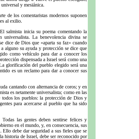
s universal y mesiánica.
parte de los comentaristas modernos suponen
s al exilio.
 El salmista inicia su poema comentando la
 universalista. La benevolencia divina se
 se dice de Dios que «aparta su faz» cuando
a a alguno su ayuda y protección se dice que
legido como vehículo para dar a conocer los
rotección dispensada a Israel será como una
La glorificación del pueblo elegido será una
entido es un reclamo para dar a conocer sus
n duda cantando con alternancia de coros; y en
lmista es netamente universalista; como en las
de todos los pueblos: la protección de Dios y
 gentes para acercarse al pueblo que ha sido
 Todas las gentes deben sentirse felices y
gobierno en el mundo, y, en consecuencia, sus
a. Ello debe dar seguridad a sus fieles que se
a historia de Israel, debe ser reconocido por