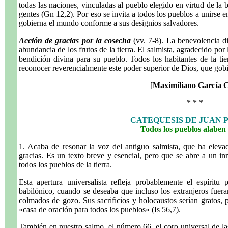
todas las naciones, vinculadas al pueblo elegido en virtud de la
gentes (Gn 12,2). Por eso se invita a todos los pueblos a unirse 
gobierna el mundo conforme a sus designios salvadores.
Acción de gracias por la cosecha
(vv. 7-8). La benevolencia d
abundancia de los frutos de la tierra. El salmista, agradecido por 
bendición divina para su pueblo. Todos los habitantes de la ti
reconocer reverencialmente este poder superior de Dios, que gob
[
Maximiliano García 
* * *
CATEQUESIS DE JUAN P
Todos los pueblos alaben
1. Acaba de resonar la voz del antiguo salmista, que ha eleva
gracias. Es un texto breve y esencial, pero que se abre a un in
todos los pueblos de la tierra.
Esta apertura universalista refleja probablemente el espíritu 
babilónico, cuando se deseaba que incluso los extranjeros fuera
colmados de gozo. Sus sacrificios y holocaustos serían gratos, 
«casa de oración para todos los pueblos» (Is 56,7).
También en nuestro salmo, el número 66, el coro universal de las