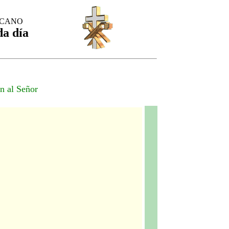
SCANO
da día
n al Señor