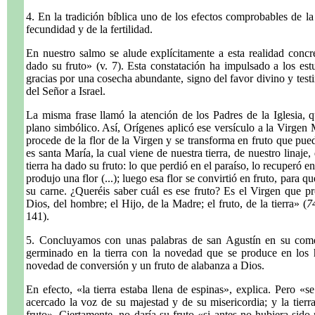
4. En la tradición bíblica uno de los efectos comprobables de la
fecundidad y de la fertilidad.
En nuestro salmo se alude explícitamente a esta realidad concret
dado su fruto» (v. 7). Esta constatación ha impulsado a los est
gracias por una cosecha abundante, signo del favor divino y test
del Señor a Israel.
La misma frase llamó la atención de los Padres de la Iglesia, q
plano simbólico. Así, Orígenes aplicó ese versículo a la Virgen Ma
procede de la flor de la Virgen y se transforma en fruto que pue
es santa María, la cual viene de nuestra tierra, de nuestro linaje
tierra ha dado su fruto: lo que perdió en el paraíso, lo recuperó e
produjo una flor (...); luego esa flor se convirtió en fruto, par
su carne. ¿Queréis saber cuál es ese fruto? Es el Virgen que pr
Dios, del hombre; el Hijo, de la Madre; el fruto, de la tierra» (
7
141).
5. Concluyamos con unas palabras de san Agustín en su coment
germinado en la tierra con la novedad que se produce en los 
novedad de conversión y un fruto de alabanza a Dios.
En efecto, «la tierra estaba llena de espinas», explica. Pero «
acercado la voz de su majestad y de su misericordia; y la tierr
fruto». Ciertamente, no daría su fruto «si antes no hubiera sido