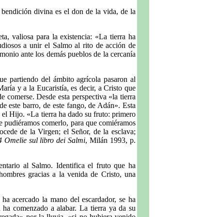
 bendición divina es el don de la vida, de la
a, valiosa para la existencia: «La tierra ha
udiosos a unir el Salmo al rito de acción de
imonio ante los demás pueblos de la cercanía
ue partiendo del ámbito agrícola pasaron al
ría y a la Eucaristía, es decir, a Cristo que
de comerse. Desde esta perspectiva «la tierra
, de este barro, de este fango, de Adán». Esta
n el Hijo. «La tierra ha dado su fruto: primero
a que pudiéramos comerlo, para que comiéramos
ocede de la Virgen; el Señor, de la esclava;
4 Omelie sul libro dei Salmi
, Milán 1993, p.
ario al Salmo. Identifica el fruto que ha
hombres gracias a la venida de Cristo, una
se ha acercado la mano del escardador, se ha
a ha comenzado a alabar. La tierra ya da su
 regada» por la lluvia, «si no hubiera venido