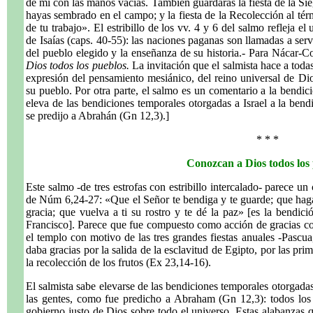
de mí con las manos vacías. También guardarás la fiesta de la Sieg
hayas sembrado en el campo; y la fiesta de la Recolección al tér
de tu trabajo». El estribillo de los vv. 4 y 6 del salmo refleja e
de Isaías (caps. 40-55): las naciones paganas son llamadas a ser
del pueblo elegido y la enseñanza de su historia.- Para Nácar-Co
Dios todos los pueblos.
La invitación que el salmista hace a toda
expresión del pensamiento mesiánico, del reino universal de Dio
su pueblo. Por otra parte, el salmo es un comentario a la bendic
eleva de las bendiciones temporales otorgadas a Israel a la bend
se predijo a Abrahán (Gn 12,3).]
* * *
Conozcan a Dios todos los
Este salmo -de tres estrofas con estribillo intercalado- parece un
de Núm 6,24-27: «Que el Señor te bendiga y te guarde; que haga 
gracia; que vuelva a ti su rostro y te dé la paz» [es la bendic
Francisco]. Parece que fue compuesto como acción de gracias co
el templo con motivo de las tres grandes fiestas anuales -Pascua
daba gracias por la salida de la esclavitud de Egipto, por las pri
la recolección de los frutos (Ex 23,14-16).
El salmista sabe elevarse de las bendiciones temporales otorgadas 
las gentes, como fue predicho a Abraham (Gn 12,3): todos los p
gobierno justo de Dios sobre todo el universo. Estas alabanzas 