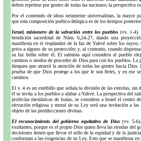
deben repetirse por gentes de todas las naciones; la perspectiva e
Por el contenido de ideas netamente universalistas, la mayor 
que esta composición poético-litúrgica es de los tiempos posteriore
Israel, misionero de la salvación entre los pueblos
(vv. 1-4).
bendición sacerdotal de Núm. 6,24-27, dando una proyección
manifiesta en el resplandor de la faz de Yahvé sobre los suyos;
priva a alguno de su protección; y, al contrario, cuando dispens
su faz brilla sobre él. El salmista aquí considera al pueblo e
caminos o modos de proceder de Dios para con los pueblos. La p
lámpara que atraerá la atención de todas las gentes hacia Dios. 
prueba de que Dios protege a los que le son fieles, y en ese s
caminos.
El v. 4 es un estribillo que señala la división de las estrofas, si
él se invita a los pueblos a alabar a Yahvé. La perspectiva del sa
profecías mesiánicas de Isaías, se considera a Israel el centro 
elevación religiosa y moral de su Ley será una invitación a las
objeto de las predilecciones divinas.
El reconocimiento del gobierno equitativo de Dios
(vv. 5-6).
exultantes, porque es el propio Dios quien lleva las riendas del 
decisiones tienen que llevar el sello de la equidad y de la justici
conforman a las exigencias de su Ley. Esto que se manifiesta en l