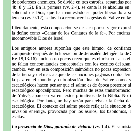
de poderosos enemigos. Se divide en tres estrofas, separadas por 
4b. 8 y 12). En la primera (vv. 2-4), se canta la fe absoluta en
solicitud de Dios, que ha manifestado su poder liberando a 
tercera (vv. 9-12), se invita a reconocer las gestas de Yahvé en f
Literariamente, esta composición se destaca por su vigor expres
la define como «Cantar de los Cantares de la fe». Por encima
inconmovible Dios de Israel.
Los antiguos autores suponían que este himno, de confianza
compuesto después de la liberación de Jerusalén del ejército de 
Re 18,13-16). Incluso no pocos creen que es el mismo Isaías el a
no faltan concomitancias conceptuales con los escritos del gran
cambio, ven en esta composición salmódica no pocas expresione
de la tierra y del mar, ataque de las naciones paganas contra Jer
la paz en el mundo y entronización final de Yahvé como so
escatológicos hacen pensar que el salmo es de época posterior al
escatológico-apocalípticos. Pero muchas de estas transformaci
de Yahvé, aparecen ya en textos primitivos de la Biblia. No 
escatológica. Por tanto, no hay razón para rebajar la fecha de
escatológica. El contexto del salmo puede reflejar la situación d
invasión enemiga, provocada por los asirios, los babilonios, l
escitas.
La presencia de Dios, garantía de victoria
(vv. 1-4). El salmist