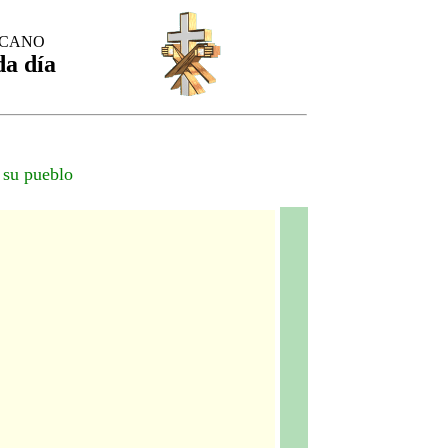
SCANO
da día
e su pueblo