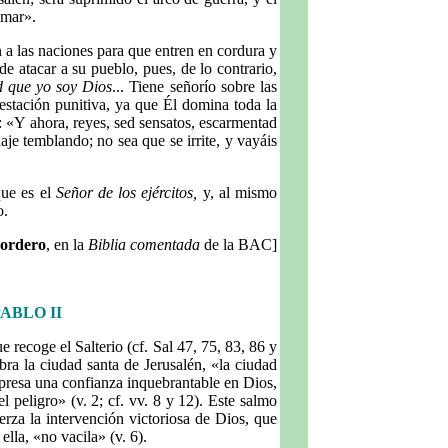
 mar».
a las naciones para que entren en cordura y
e atacar a su pueblo, pues, de lo contrario,
d que yo soy Dios
... Tiene señorío sobre las
festación punitiva, ya que Él domina toda la
2: «Y ahora, reyes, sed sensatos, escarmentad
aje temblando; no sea que se irrite, y vayáis
 que es el
Señor de los ejércitos,
y, al mismo
o.
Cordero
, en la
Biblia comentada
de la BAC]
ABLO II
 recoge el Salterio (cf. Sal 47, 75, 83, 86 y
ra la ciudad santa de Jerusalén, «la ciudad
xpresa una confianza inquebrantable en Dios,
l peligro» (v. 2; cf. vv. 8 y 12). Este salmo
za la intervención victoriosa de Dios, que
ella, «no vacila» (v. 6).