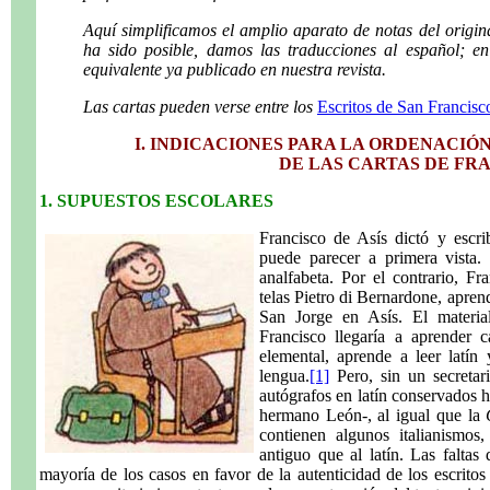
Aquí simplificamos el amplio aparato de notas del origin
ha sido posible, damos las traducciones al español; e
equivalente ya publicado en nuestra revista.
Las cartas pueden verse entre los
Escritos de San Francisc
I. INDICACIONES PARA LA ORDENACIÓ
DE LAS CARTAS DE FR
1. SUPUESTOS ESCOLARES
Francisco de Asís dictó y escri
puede parecer a primera vista.
analfabeta. Por el contrario, Fr
telas Pietro di Bernardone, aprend
San Jorge en Asís. El material
Francisco llegaría a aprender 
elemental, aprende a leer latí
lengua.
[1]
Pero, sin un secretar
autógrafos en latín conservados h
hermano León-, al igual que la
contienen algunos italianismos,
antiguo que al latín. Las faltas
mayoría de los casos en favor de la autenticidad de los escritos