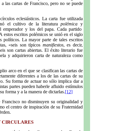
 a las cartas de Francisco, pero no se puede
írculos eclesiásticos. La carta fue utilizada
inó el cultivo de la literatura
polémica
y
el emperador y los del papa. Cada partido
A estos escritos polémicos se unió en el siglo
 políticos. La mayor parte de tales escritos
as, «seis son típicos
manifiestos
, es decir,
s son cartas abiertas. El éxito literario fue
cuela y adquirieron carta de naturaleza como
plio arco en el que se clasifican las cartas de
amente diferentes a los de las cartas de su
vo. Su forma de actuar no sólo implica dar a
ntas partes pueden haberle afluido estímulos
su forma y a la manera de dictarlas.
[12]
e Francisco no disminuyen su originalidad y
mo el centro de inspiración de su Fraternidad
 Orden.
 Y CIRCULARES