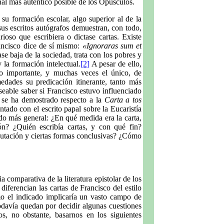
inal más auténtico posible de los Opúsculos.
su formación escolar, algo superior al de la
 sus escritos autógrafos demuestran, con todo,
rioso que escribiera o dictase cartas. Existe
rancisco dice de sí mismo:
«Ignoraras sum et
ase baja de la sociedad, trata con los pobres y
y la formación intelectual.
[2]
A pesar de ello,
io importante, y muchas veces el único, de
dades su predicación itinerante, tanto más
eseable saber si Francisco estuvo influenciado
í se ha demostrado respecto a la
Carta a tos
tado con el escrito papal sobre la Eucaristía
do más general: ¿En qué medida era la carta,
n? ¿Quién escribía cartas, y con qué fin?
alutación y ciertas formas conclusivas? ¿Cómo
a comparativa de la literatura epistolar de los
 diferencian las cartas de Francisco del estilo
o el indicado implicaría un vasto campo de
todavía quedan por decidir algunas cuestiones
s, no obstante, basarnos en los siguientes