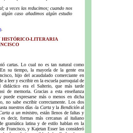
al; a veces las reducimos; cuando nos
n algún caso añadimos algún estudio
o
.
N HISTÓRICO-LITERARIA
ANCISCO
bió cartas. Lo cual no es tan natural como
 En su tiempo, la mayoría de la gente era
ancisco, hijo del acaudalado comerciante en
e a leer y escribir en la escuela parroquial de
 didáctico era el Salterio, que más tarde
casi de memoria. Gracias a esta enseñanza
n y puede expresarse más o menos en dicha
io, no sabe escribir correctamente. Los dos
asta nuestros días -la
Carta
y la
Bendición
al
Carta a un ministro
, están llenos de faltas y
 es decir, formas más cercanas al italiano
 de gramática latina y de estilo hablan en la
 de Francisco, y Kajetan Esser las consideró