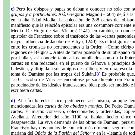
c)
Pero los obispos y papas se daban a conocer no sólo con su
grupos y a particulares
. Así, Gregorio Magno (+ 604) dejó a la 
en la alta Edad Media. La colección de 288 cartas del obisp
manifiesto que la relación epistolar era una costumbre corriente e
Media. De Hugo de San Víctor ( 1141), en cambio, se conocen 
epistolar de Francisco sobre el trasfondo de las «cartas pastoral
mayor influencia de Jacobo de Vitry ( 1240). Es el testigo más im
entre los cronistas no pertenecientes a la Orden. «Como clérigo 
regiones de Bélgica... Antes de tomar posesión de su obispado de
por Italia y así conoció tanto a los humillados como a la frate
cartas: en una redactada en el puerto de Génova a principios d
Palestina, y dirigida a sus amigos de Lüttich, y en otra, escrita
toma de Damieta por las tropas del Sultán.
[8]
Es probable que, 
1216, Jacobo de Vitry se encontrase personalmente con Franc
patrocinador de los ideales franciscanos, bien pudo ser modelo e
escribiera cartas.
d)
Al círculo eclesiástico pertenecen así mismo, aunque ten
mencionadas, las
cartas de los abades y monjes
. De Pedro Damia
cartas. Él mismo conservó, coleccionadas y ordenadas, copia
Avellana. Alrededor del año 1100 se habían hecho cinco ed
desaparecida. La viva demanda de las obras de Damiani persisti
Francisco hay dos puntos de contacto más o menos seguros con 
mariana del
Oficio de la Pasión del Señor
y en la «letanía de tod