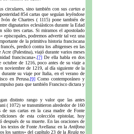
s circulares, sino también con sus
cartas a
posteridad 854 cartas que seguían leyéndose
o Ivón de Chartres ( 1115) pone también de
ntre dignatarios eclesiásticos durante la Edad
sólo tres cartas. Si miramos el apostolado
es» episcopales, podremos advertir tal vez una
portante de la primitiva historia franciscana
francés, predicó contra los albigenses en las
 Acre (Palestina), viajó durante varios meses
rnidad franciscana».
[7]
De ella habla en dos
e octubre de 1216, poco antes de su viaje a
 en noviembre de 1219, al día siguiente de la
durante su viaje por Italia, en el verano de
isco en Perusa.
[9]
Como contemporáneo y
 impulso para que también Francisco dictara y
gan distinto rango y valor que las antes
ni ( 1072) se transmitieron alrededor de 160
s de sus cartas en la casa madre de Fonte
iciones de esta colección epistolar, hoy
ó después de su muerte. En las oraciones de
los textos de Fonte Avellana: en la
Antífona
os los santos» del capítulo 23 de la
Regla no