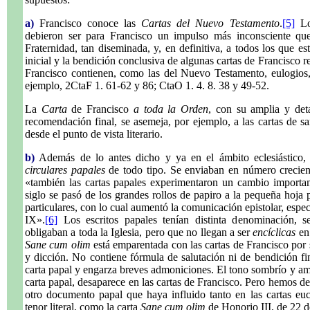
a)
Francisco conoce las
Cartas del Nuevo Testamento
.
[5]
Los
debieron ser para Francisco un impulso más inconsciente que 
Fraternidad, tan diseminada, y, en definitiva, a todos los que e
inicial y la bendición conclusiva de algunas cartas de Francisco r
Francisco contienen, como las del Nuevo Testamento, eulogios, 
ejemplo, 2CtaF 1. 61-62 y 86; CtaO 1. 4. 8. 38 y 49-52.
La
Carta
de Francisco
a toda la Orden
, con su amplia y deta
recomendación final, se asemeja, por ejemplo, a las cartas de sa
desde el punto de vista literario.
b)
Además de lo antes dicho y ya en el ámbito eclesiástico, 
circulares papales
de todo tipo. Se enviaban en número crecient
«también las cartas papales experimentaron un cambio important
siglo se pasó de los grandes rollos de papiro a la pequeña hoja
particulares, con lo cual aumentó la comunicación epistolar, espe
IX».
[6]
Los escritos papales tenían distinta denominación, s
obligaban a toda la Iglesia, pero que no llegan a ser
encíclicas
en 
Sane cum olim
está emparentada con las cartas de Francisco por 
y dicción. No contiene fórmula de salutación ni de bendición fin
carta papal y engarza breves admoniciones. El tono sombrío y am
carta papal, desaparece en las cartas de Francisco. Pero hemos 
otro documento papal que haya influido tanto en las cartas euc
tenor literal, como la carta
Sane cum olim
de Honorio III, de 22 