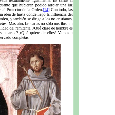
vada textualmente. Igualmente, las cartas al
cuanto que hubieran podido arrojar una luz
enal Protector de la Orden.
[14]
Con todo, las
 idea de hasta dónde llegó la influencia del
den, y también se dirige a los no cristianos,
ieles
. Más aún, las cartas no sólo nos ilustran
nalidad del remitente. ¿Qué clase de hombre es
stinatarios? ¿Qué quiere de ellos? Vamos a
servado completas.