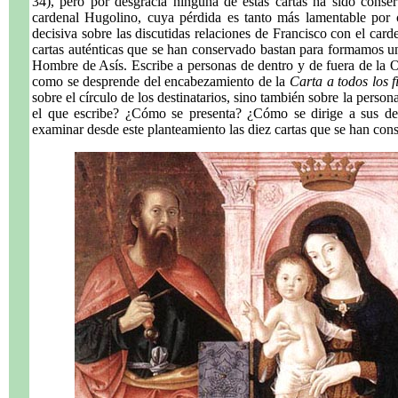
34), pero por desgracia ninguna de estas cartas ha sido conser
cardenal Hugolino, cuya pérdida es tanto más lamentable por 
decisiva sobre las discutidas relaciones de Francisco con el card
cartas auténticas que se han conservado bastan para formamos una
Hombre de Asís. Escribe a personas de dentro y de fuera de la Or
como se desprende del encabezamiento de la
Carta a todos los f
sobre el círculo de los destinatarios, sino también sobre la perso
el que escribe? ¿Cómo se presenta? ¿Cómo se dirige a sus de
examinar desde este planteamiento las diez cartas que se han con