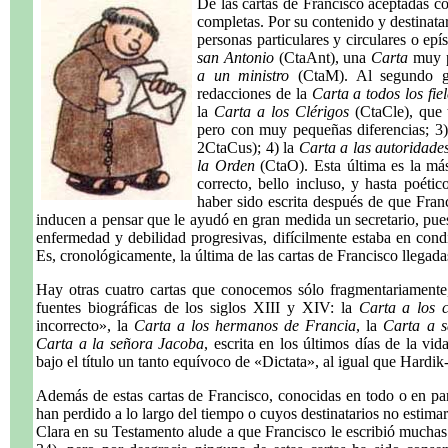
De las cartas de Francisco aceptadas c
completas. Por su contenido y destinatar
personas particulares y circulares o ep
san Antonio
(CtaAnt), una
Carta
muy p
a un ministro
(CtaM). Al segundo gr
redacciones de la
Carta a todos los fiel
la
Carta a los Clérigos
(CtaCle), que 
pero con muy pequeñas diferencias; 3
2CtaCus); 4) la
Carta a las autoridade
la Orden
(CtaO). Esta última es la más
correcto, bello incluso, y hasta poétic
haber sido escrita después de que Franc
inducen a pensar que le ayudó en gran medida un secretario, pues
enfermedad y debilidad progresivas, difícilmente estaba en condi
Es, cronológicamente, la última de las cartas de Francisco llegad
Hay otras cuatro cartas que conocemos sólo fragmentariamente
fuentes biográficas de los siglos XIII y XIV: la
Carta a los 
incorrecto», la
Carta a los hermanos de Francia
, la
Carta a s
Carta a la señora Jacoba
, escrita en los últimos días de la vi
bajo el título un tanto equívoco de «Dictata», al igual que Hardi
Además de estas cartas de Francisco, conocidas en todo o en par
han perdido a lo largo del tiempo o cuyos destinatarios no estima
Clara en su Testamento alude a que Francisco le escribió mucha