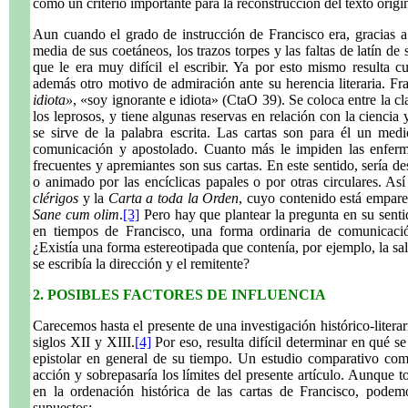
como un criterio importante para la reconstrucción del texto orig
Aun cuando el grado de instrucción de Francisco era, gracias a 
media de sus coetáneos, los trazos torpes y las faltas de latín de
que le era muy difícil el escribir. Ya por esto mismo resulta cu
además otro motivo de admiración ante su herencia literaria. F
idiota»
, «soy ignorante e idiota» (CtaO 39). Se coloca entre la cl
los leprosos, y tiene algunas reservas en relación con la ciencia 
se sirve de la palabra escrita. Las cartas son para él un med
comunicación y apostolado. Cuanto más le impiden las enferme
frecuentes y apremiantes son sus cartas. En este sentido, sería d
o animado por las encíclicas papales o por otras circulares. As
clérigos
y la
Carta a toda la Orden
, cuyo contenido está emparen
Sane cum olim
.
[3]
Pero hay que plantear la pregunta en su senti
en tiempos de Francisco, una forma ordinaria de comunicació
¿Existía una forma estereotipada que contenía, por ejemplo, la s
se escribía la dirección y el remitente?
2. POSIBLES FACTORES DE INFLUENCIA
Carecemos hasta el presente de una investigación histórico-literari
siglos XII y XIII.
[4]
Por eso, resulta difícil determinar en qué se
epistolar en general de su tiempo. Un estudio comparativo com
acción y sobrepasaría los límites del presente artículo. Aunque 
en la ordenación histórica de las cartas de Francisco, podemo
supuestos: