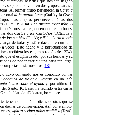
omo auténticas, hay diez que nos han llegado
ios, se pueden dividir en dos grupos: cartas a
ístolas. Al primer grupo pertenecen la
Carta a
ersonal
al hermano León
(CtaL) y la
Carta
upo, más amplio, pertenecen: 1) las dos
es
(1CtaF y 2CtaF), de distinta extensión; 2)
también nos ha llegado en dos redacciones,
) las dos
Cartas a los Custodios
(1CtaCus y
s de los pueblos
(CtaA); y 5) la
Carta a toda
 larga de todas y está redactada en un latín
o a veces. Este hecho y la particularidad de
isco recibiera los estigmas (otoño de 1224),
to que el estigmatizado, por sus heridas y su
ciones de poder escribir una carta tan larga.
as completas hasta nosotros.
[13]
, o cuyo contenido nos es conocido por las
ciudadanos de Bolonia
, «escrita en un latín
anta Clara sobre el ayuno
y, por último, la
da del Santo. K. Esser ha reunido estas cartas
k-Grau hablan de «Diktate», borradores.
te, tenemos también noticias de otras que se
ron dignas de conservación. Así, por ejemplo,
s veces,
«plura scripta nobis tradidit»
(TestCl