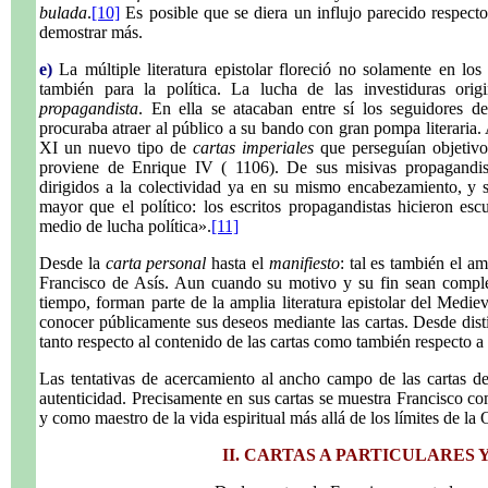
bulada
.
[10]
Es posible que se diera un influjo parecido respecto
demostrar más.
e)
La múltiple literatura epistolar floreció no solamente en los c
también para la política. La lucha de las investiduras orig
propagandista
. En ella se atacaban entre sí los seguidores d
procuraba atraer al público a su bando con gran pompa literaria. 
XI un nuevo tipo de
cartas imperiales
que perseguían objetivos
proviene de Enrique IV ( 1106). De sus misivas propagandist
dirigidos a la colectividad ya en su mismo encabezamiento, y sei
mayor que el político: los escritos propagandistas hicieron es
medio de lucha política».
[11]
Desde la
carta personal
hasta el
manifiesto
: tal es también el am
Francisco de Asís. Aun cuando su motivo y su fin sean complet
tiempo, forman parte de la amplia literatura epistolar del Medie
conocer públicamente sus deseos mediante las cartas. Desde disti
tanto respecto al contenido de las cartas como también respecto a 
Las tentativas de acercamiento al ancho campo de las cartas d
autenticidad. Precisamente en sus cartas se muestra Francisco co
y como maestro de la vida espiritual más allá de los límites de la
II. CARTAS A PARTICULARES