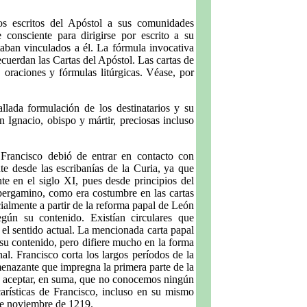
 escritos del Apóstol a sus comunidades
consciente para dirigirse por escrito a su
staban vinculados a él. La fórmula invocativa
ecuerdan las Cartas del Apóstol. Las cartas de
oraciones y fórmulas litúrgicas. Véase, por
llada formulación de los destinatarios y su
n Ignacio, obispo y mártir, preciosas incluso
Francisco debió de entrar en contacto con
e desde las escribanías de la Curia, ya que
e en el siglo XI, pues desde principios del
 pergamino, como era costumbre en las cartas
cialmente a partir de la reforma papal de León
egún su contenido. Existían circulares que
el sentido actual. La mencionada carta papal
su contenido, pero difiere mucho en la forma
al. Francisco corta los largos períodos de la
enazante que impregna la primera parte de la
de aceptar, en suma, que no conocemos ningún
arísticas de Francisco, incluso en su mismo
de noviembre de 1219.